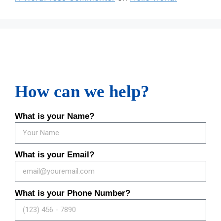
How can we help?
What is your Name?
What is your Email?
What is your Phone Number?