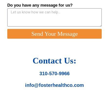
Do you have any message for us?
Send Your Message
Contact Us:
310-570-9966
info@fosterhealthco.com