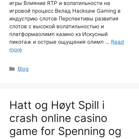
игры Влияние RTP и волатильности на
игровой процесс Вклад Hacksaw Gaming в
индустрию слотов Перспективы развития
слотов с высокой волатильностью и
платформаолимп казино кз Искусный
пикотаж и острые ощущения олимп …
Read
more
Blog
Hatt og Høyt Spill i
crash online casino
game for Spenning og