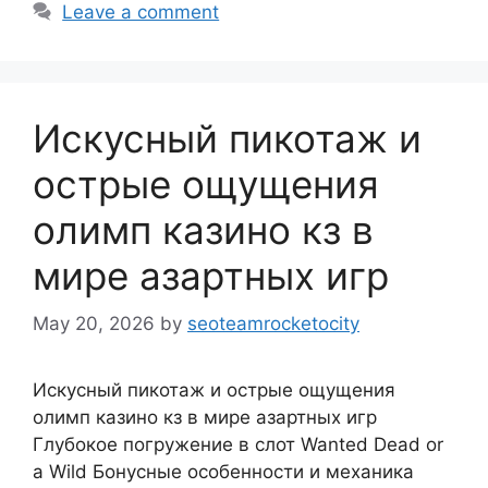
Leave a comment
Искусный пикотаж и
острые ощущения
олимп казино кз в
мире азартных игр
May 20, 2026
by
seoteamrocketocity
Искусный пикотаж и острые ощущения
олимп казино кз в мире азартных игр
Глубокое погружение в слот Wanted Dead or
a Wild Бонусные особенности и механика