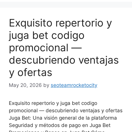
Exquisito repertorio y
juga bet codigo
promocional —
descubriendo ventajas
y ofertas
May 20, 2026
by
seoteamrocketocity
Exquisito repertorio y juga bet codigo
promocional — descubriendo ventajas y ofertas
Juga Bet: Una visión general de la plataforma
Seguridad y métodos de pago en Juga Bet