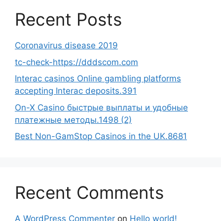
Recent Posts
Coronavirus disease 2019
tc-check-https://dddscom.com
Interac casinos Online gambling platforms
accepting Interac deposits.391
On-X Casino быстрые выплаты и удобные
платежные методы.1498 (2)
Best Non-GamStop Casinos in the UK.8681
Recent Comments
A WordPress Commenter
on
Hello world!