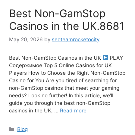
Best Non-GamStop
Casinos in the UK.8681
May 20, 2026
by
seoteamrocketocity
Best Non-GamStop Casinos in the UK
PLAY
Содержимое Top 5 Online Casinos for UK
Players How to Choose the Right Non-GamStop
Casino for You Are you tired of searching for
non-GamStop casinos that meet your gaming
needs? Look no further! In this article, we’ll
guide you through the best non-GamStop
casinos in the UK, …
Read more
Blog