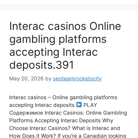
Interac casinos Online
gambling platforms
accepting Interac
deposits.391
May 20, 2026
by
seoteamrocketocity
Interac casinos – Online gambling platforms
accepting Interac deposits
PLAY
Содержимое Interac Casinos: Online Gambling
Platforms Accepting Interac Deposits Why
Choose Interac Casinos? What is Interac and
How Does it Work? If you’re a Canadian looking