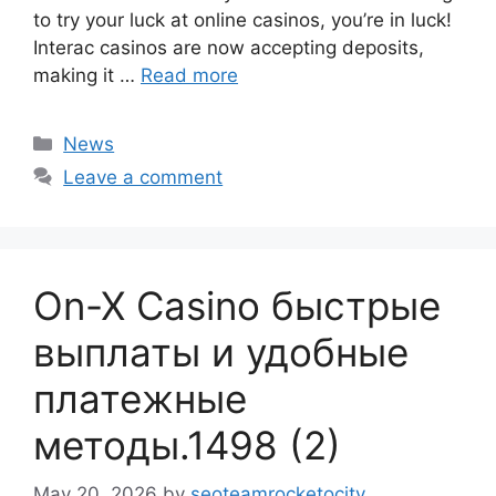
to try your luck at online casinos, you’re in luck!
Interac casinos are now accepting deposits,
making it …
Read more
News
Leave a comment
On-X Casino быстрые
выплаты и удобные
платежные
методы.1498 (2)
May 20, 2026
by
seoteamrocketocity