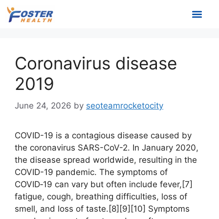
Coronavirus disease
2019
June 24, 2026
by
seoteamrocketocity
COVID-19 is a contagious disease caused by
the coronavirus SARS-CoV-2. In January 2020,
the disease spread worldwide, resulting in the
COVID-19 pandemic. The symptoms of
COVID‑19 can vary but often include fever,[7]
fatigue, cough, breathing difficulties, loss of
smell, and loss of taste.[8][9][10] Symptoms