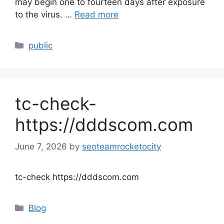
may begin one to fourteen days after exposure
to the virus. …
Read more
public
tc-check-
https://dddscom.com
June 7, 2026
by
seoteamrocketocity
tc-check https://dddscom.com
Blog