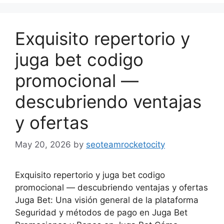
Exquisito repertorio y
juga bet codigo
promocional —
descubriendo ventajas
y ofertas
May 20, 2026
by
seoteamrocketocity
Exquisito repertorio y juga bet codigo
promocional — descubriendo ventajas y ofertas
Juga Bet: Una visión general de la plataforma
Seguridad y métodos de pago en Juga Bet