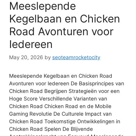
Meeslepende
Kegelbaan en Chicken
Road Avonturen voor
Iedereen
May 20, 2026
by
seoteamrocketocity
Meeslepende Kegelbaan en Chicken Road
Avonturen voor Iedereen De Basisprincipes van
Chicken Road Begrijpen Strategieën voor een
Hoge Score Verschillende Varianten van
Chicken Road Chicken Road en de Mobile
Gaming Revolutie De Culturele Impact van
Chicken Road Toekomstige Ontwikkelingen in
Chicken Road Spelen De Blijvende