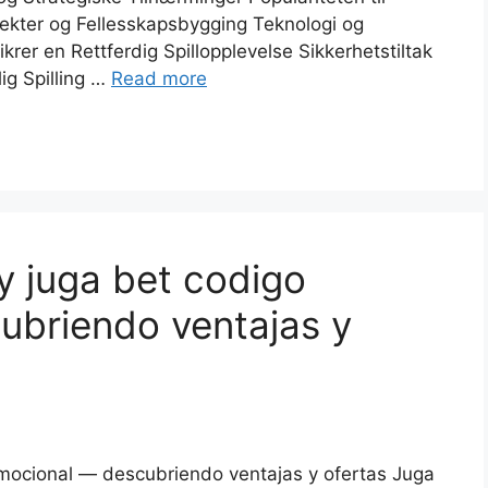
pekter og Fellesskapsbygging Teknologi og
ikrer en Rettferdig Spillopplevelse Sikkerhetstiltak
lig Spilling …
Read more
 y juga bet codigo
ubriendo ventajas y
romocional — descubriendo ventajas y ofertas Juga