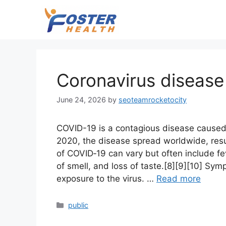
Coronavirus disease
June 24, 2026
by
seoteamrocketocity
COVID-19 is a contagious disease caused
2020, the disease spread worldwide, res
of COVID‑19 can vary but often include feve
of smell, and loss of taste.[8][9][10] Sy
exposure to the virus. …
Read more
public