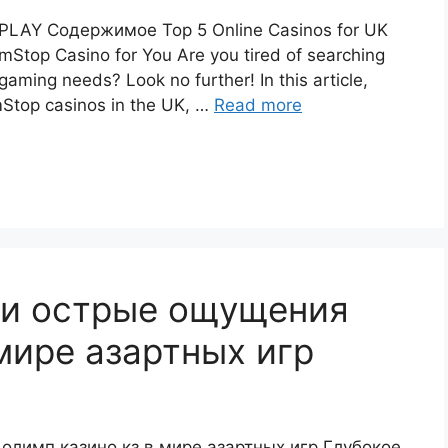
PLAY Содержимое Top 5 Online Casinos for UK
Stop Casino for You Are you tired of searching
ming needs? Look no further! In this article,
mStop casinos in the UK, …
Read more
 и острые ощущения
мире азартных игр
лимп казино кз в мире азартных игр Глубокое