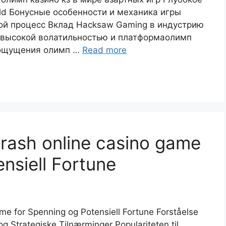
ild Бонусные особенности и механика игры
вой процесс Вклад Hacksaw Gaming в индустрию
с высокой волатильностью и платформаолимп
 ощущения олимп …
Read more
 crash online casino game
nsiell Fortune
game for Spenning og Potensiell Fortune Forståelse
og Strategiske Tilnærminger Populariteten til