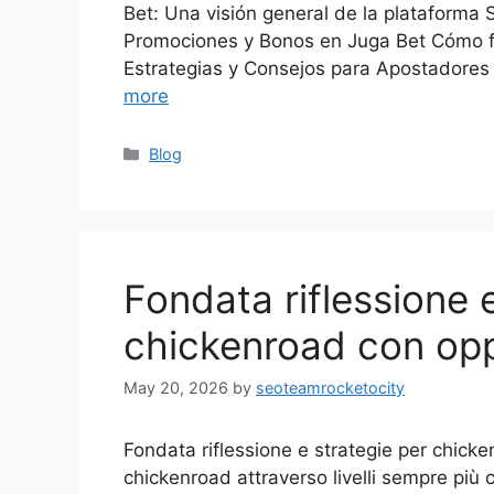
Bet: Una visión general de la plataform
Promociones y Bonos en Juga Bet Cómo f
Estrategias y Consejos para Apostadores 
more
Blog
Fondata riflessione 
chickenroad con opp
May 20, 2026
by
seoteamrocketocity
Fondata riflessione e strategie per chicke
chickenroad attraverso livelli sempre più