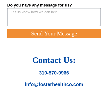
Do you have any message for us?
Send Your Message
Contact Us:
310-570-9966
info@fosterhealthco.com