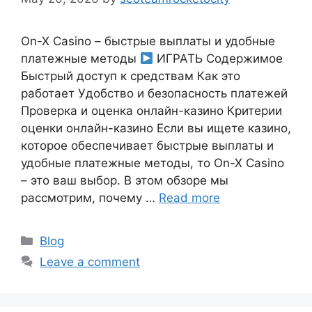
On-X Casino – быстрые выплаты и удобные
платежные методы
ИГРАТЬ Содержимое
Быстрый доступ к средствам Как это
работает Удобство и безопасность платежей
Проверка и оценка онлайн-казино Критерии
оценки онлайн-казино Если вы ищете казино,
которое обеспечивает быстрые выплаты и
удобные платежные методы, то On-X Casino
– это ваш выбор. В этом обзоре мы
рассмотрим, почему …
Read more
Blog
Leave a comment