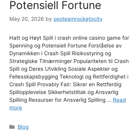
Potensiell Fortune
May 20, 2026
by
seoteamrocketocity
Hatt og Høyt Spill i crash online casino game for
Spenning og Potensiell Fortune Forståelse av
Dynamikken i Crash Spill Risikostyring og
Strategiske Tilnærminger Populariteten til Crash
Spill og Deres Utvikling Sosiale Aspekter og
Fellesskapsbygging Teknologi og Rettferdighet i
Crash Spill Provably Fair: Sikrer en Rettferdig
Spillopplevelse Sikkerhetstiltak og Ansvarlig
Spilling Ressurser for Ansvarlig Spilling …
Read
more
Blog