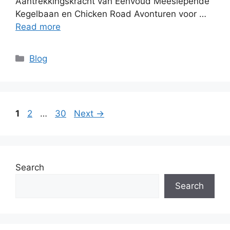
Aantrekkingskracht van Eenvoud Meeslepende
Kegelbaan en Chicken Road Avonturen voor …
Read more
Blog
1
2
…
30
Next
→
Search
Search