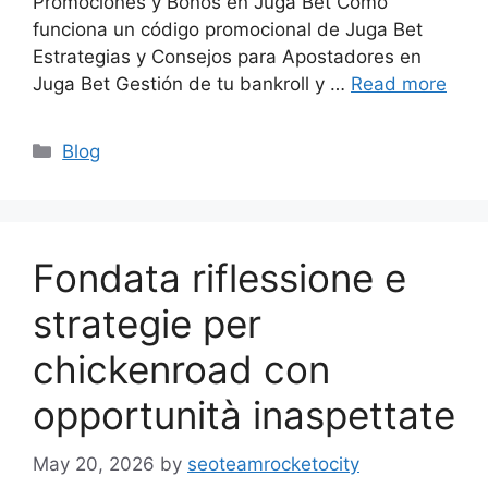
Promociones y Bonos en Juga Bet Cómo
funciona un código promocional de Juga Bet
Estrategias y Consejos para Apostadores en
Juga Bet Gestión de tu bankroll y …
Read more
Blog
Fondata riflessione e
strategie per
chickenroad con
opportunità inaspettate
May 20, 2026
by
seoteamrocketocity