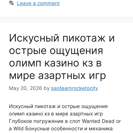
Leave a comment
Искусный пикотаж и
острые ощущения
олимп казино кз в
мире азартных игр
May 20, 2026
by
seoteamrocketocity
Искусный пикотаж и острые ощущения
олимп казино кз в мире азартных игр
Глубокое погружение в слот Wanted Dead or
a Wild Бонусные особенности и механика