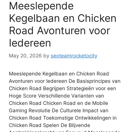
Meeslepende
Kegelbaan en Chicken
Road Avonturen voor
Iedereen
May 20, 2026
by
seoteamrocketocity
Meeslepende Kegelbaan en Chicken Road
Avonturen voor Iedereen De Basisprincipes van
Chicken Road Begrijpen Strategieën voor een
Hoge Score Verschillende Varianten van
Chicken Road Chicken Road en de Mobile
Gaming Revolutie De Culturele Impact van
Chicken Road Toekomstige Ontwikkelingen in
Chicken Road Spelen De Blijvende