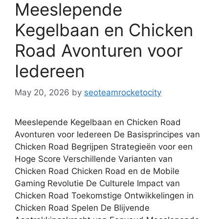
Meeslepende
Kegelbaan en Chicken
Road Avonturen voor
Iedereen
May 20, 2026
by
seoteamrocketocity
Meeslepende Kegelbaan en Chicken Road
Avonturen voor Iedereen De Basisprincipes van
Chicken Road Begrijpen Strategieën voor een
Hoge Score Verschillende Varianten van
Chicken Road Chicken Road en de Mobile
Gaming Revolutie De Culturele Impact van
Chicken Road Toekomstige Ontwikkelingen in
Chicken Road Spelen De Blijvende