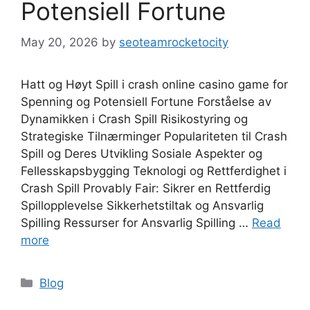
Potensiell Fortune
May 20, 2026
by
seoteamrocketocity
Hatt og Høyt Spill i crash online casino game for
Spenning og Potensiell Fortune Forståelse av
Dynamikken i Crash Spill Risikostyring og
Strategiske Tilnærminger Populariteten til Crash
Spill og Deres Utvikling Sosiale Aspekter og
Fellesskapsbygging Teknologi og Rettferdighet i
Crash Spill Provably Fair: Sikrer en Rettferdig
Spillopplevelse Sikkerhetstiltak og Ansvarlig
Spilling Ressurser for Ansvarlig Spilling …
Read
more
Blog