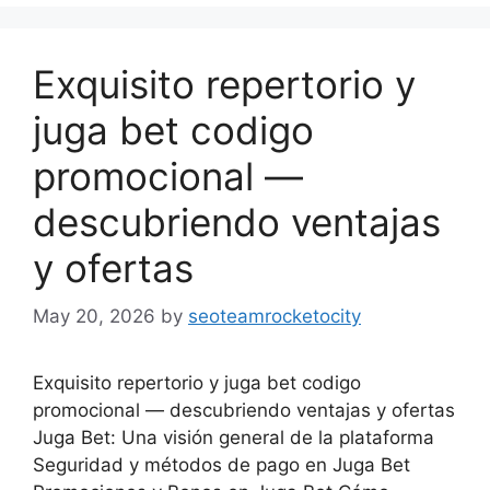
Exquisito repertorio y
juga bet codigo
promocional —
descubriendo ventajas
y ofertas
May 20, 2026
by
seoteamrocketocity
Exquisito repertorio y juga bet codigo
promocional — descubriendo ventajas y ofertas
Juga Bet: Una visión general de la plataforma
Seguridad y métodos de pago en Juga Bet