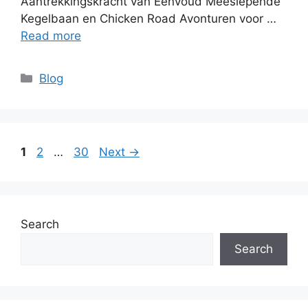
Aantrekkingskracht van Eenvoud Meeslepende
Kegelbaan en Chicken Road Avonturen voor …
Read more
Blog
1
2
…
30
Next
→
Search
Search