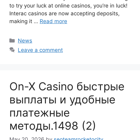
to try your luck at online casinos, you’re in luck!
Interac casinos are now accepting deposits,
making it …
Read more
News
Leave a comment
On-X Casino быстрые
выплаты и удобные
платежные
методы.1498 (2)
May 20, 2026
by
seoteamrocketocity