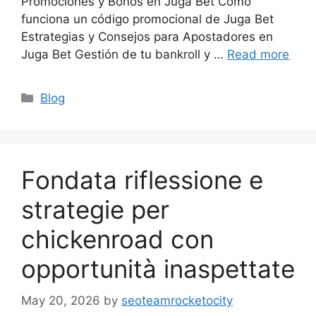
Promociones y Bonos en Juga Bet Cómo
funciona un código promocional de Juga Bet
Estrategias y Consejos para Apostadores en
Juga Bet Gestión de tu bankroll y …
Read more
Blog
Fondata riflessione e
strategie per
chickenroad con
opportunità inaspettate
May 20, 2026
by
seoteamrocketocity