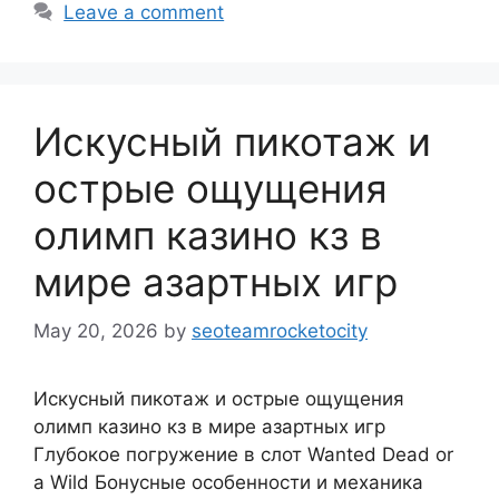
Leave a comment
Искусный пикотаж и
острые ощущения
олимп казино кз в
мире азартных игр
May 20, 2026
by
seoteamrocketocity
Искусный пикотаж и острые ощущения
олимп казино кз в мире азартных игр
Глубокое погружение в слот Wanted Dead or
a Wild Бонусные особенности и механика