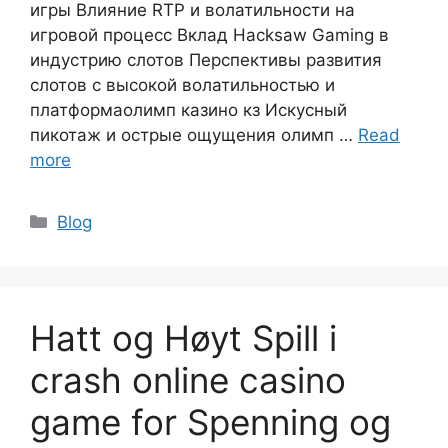
игры Влияние RTP и волатильности на
игровой процесс Вклад Hacksaw Gaming в
индустрию слотов Перспективы развития
слотов с высокой волатильностью и
платформаолимп казино кз Искусный
пикотаж и острые ощущения олимп …
Read
more
Blog
Hatt og Høyt Spill i
crash online casino
game for Spenning og