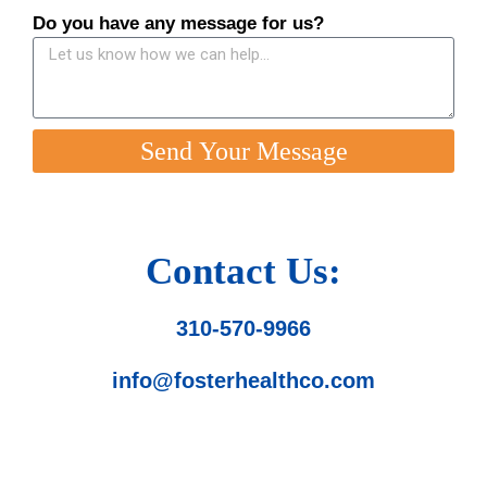
Do you have any message for us?
Send Your Message
Contact Us:
310-570-9966
info@fosterhealthco.com