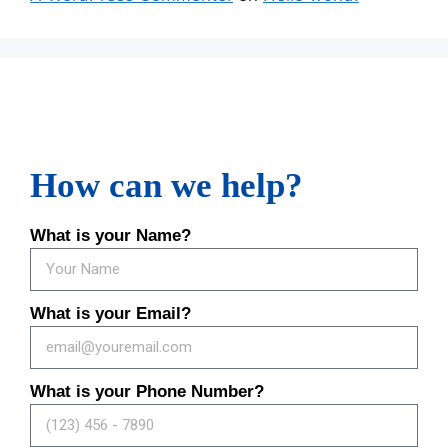
How can we help?
What is your Name?
What is your Email?
What is your Phone Number?