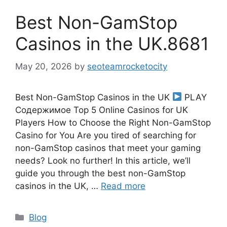
Best Non-GamStop
Casinos in the UK.8681
May 20, 2026
by
seoteamrocketocity
Best Non-GamStop Casinos in the UK
PLAY
Содержимое Top 5 Online Casinos for UK
Players How to Choose the Right Non-GamStop
Casino for You Are you tired of searching for
non-GamStop casinos that meet your gaming
needs? Look no further! In this article, we’ll
guide you through the best non-GamStop
casinos in the UK, …
Read more
Blog