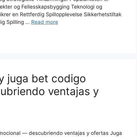
pekter og Fellesskapsbygging Teknologi og
ikrer en Rettferdig Spillopplevelse Sikkerhetstiltak
lig Spilling …
Read more
 y juga bet codigo
ubriendo ventajas y
romocional — descubriendo ventajas y ofertas Juga