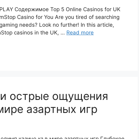
PLAY Содержимое Top 5 Online Casinos for UK
Stop Casino for You Are you tired of searching
ming needs? Look no further! In this article,
mStop casinos in the UK, …
Read more
 и острые ощущения
мире азартных игр
лимп казино кз в мире азартных игр Глубокое