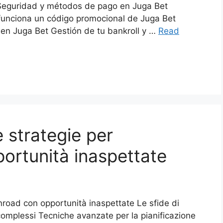
a Seguridad y métodos de pago en Juga Bet
unciona un código promocional de Juga Bet
en Juga Bet Gestión de tu bankroll y …
Read
e strategie per
ortunità inaspettate
nroad con opportunità inaspettate Le sfide di
 complessi Tecniche avanzate per la pianificazione