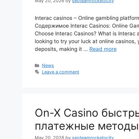
May 20, 2026
by
seoteamrocketocity
Interac casinos – Online gambling platfor
Содержимое Interac Casinos: Online Gam
Choose Interac Casinos? What is Interac 
looking to try your luck at online casinos,
deposits, making it …
Read more
News
Leave a comment
On-X Casino быстр
платежные методы.
May 20, 2026
by
seoteamrocketocity