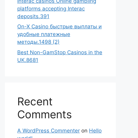
Interac casinos Online gambling
platforms accepting Interac
deposits.391
On-X Casino быстрые выплаты и
удобные платежные
методы.1498 (2)
Best Non-GamStop Casinos in the
UK.8681
Recent
Comments
A WordPress Commenter
on
Hello