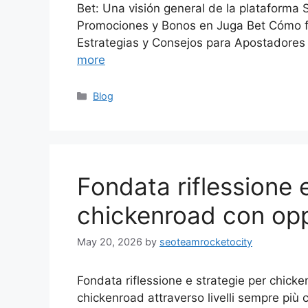
Bet: Una visión general de la plataform
Promociones y Bonos en Juga Bet Cómo f
Estrategias y Consejos para Apostadores 
more
Blog
Fondata riflessione 
chickenroad con opp
May 20, 2026
by
seoteamrocketocity
Fondata riflessione e strategie per chicke
chickenroad attraverso livelli sempre più