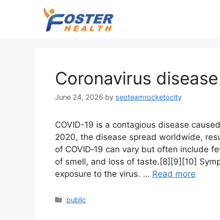
Coronavirus disease
June 24, 2026
by
seoteamrocketocity
COVID-19 is a contagious disease caused
2020, the disease spread worldwide, res
of COVID‑19 can vary but often include feve
of smell, and loss of taste.[8][9][10] Sy
exposure to the virus. …
Read more
public