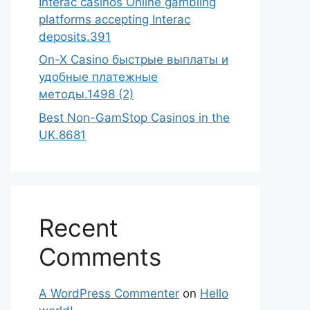
Interac casinos Online gambling
platforms accepting Interac
deposits.391
On-X Casino быстрые выплаты и
удобные платежные
методы.1498 (2)
Best Non-GamStop Casinos in the
UK.8681
Recent
Comments
A WordPress Commenter
on
Hello