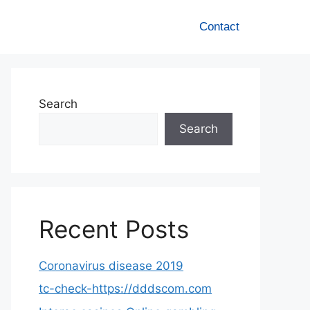
Contact
Search
Search
Recent Posts
Coronavirus disease 2019
tc-check-https://dddscom.com