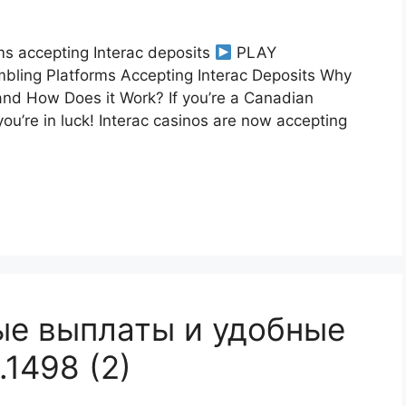
ms accepting Interac deposits
PLAY
bling Platforms Accepting Interac Deposits Why
and How Does it Work? If you’re a Canadian
 you’re in luck! Interac casinos are now accepting
ые выплаты и удобные
1498 (2)