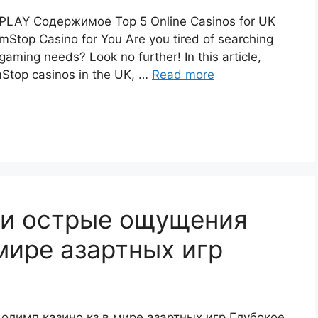
PLAY Содержимое Top 5 Online Casinos for UK
Stop Casino for You Are you tired of searching
ming needs? Look no further! In this article,
mStop casinos in the UK, …
Read more
 и острые ощущения
мире азартных игр
лимп казино кз в мире азартных игр Глубокое