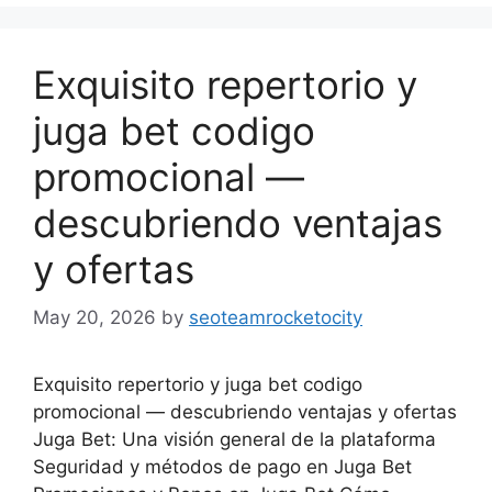
Exquisito repertorio y
juga bet codigo
promocional —
descubriendo ventajas
y ofertas
May 20, 2026
by
seoteamrocketocity
Exquisito repertorio y juga bet codigo
promocional — descubriendo ventajas y ofertas
Juga Bet: Una visión general de la plataforma
Seguridad y métodos de pago en Juga Bet