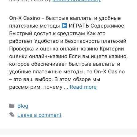
On-X Casino – быстрые выплаты и удобные
платежные методы
ИГРАТЬ Содержимое
Быстрый доступ к средствам Как это
работает Удобство и безопасность платежей
Проверка и оценка онлайн-казино Критерии
оценки онлайн-казино Если вы ищете казино,
которое обеспечивает быстрые выплаты и
удобные платежные методы, то On-X Casino
– это ваш выбор. В этом обзоре мы
рассмотрим, почему …
Read more
Blog
Leave a comment