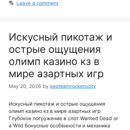
Leave a comment
Искусный пикотаж и
острые ощущения
олимп казино кз в
мире азартных игр
May 20, 2026
by
seoteamrocketocity
Искусный пикотаж и острые ощущения
олимп казино кз в мире азартных игр
Глубокое погружение в слот Wanted Dead or
a Wild Бонусные особенности и механика