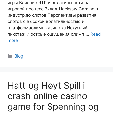
игры Влияние RTP и волатильности на
игровой процесс Вклад Hacksaw Gaming в
индустрию слотов Перспективы развития
слотов с высокой волатильностью и
платформаолимп казино кз Искусный
пикотаж и острые ощущения олимп …
Read
more
Blog
Hatt og Høyt Spill i
crash online casino
game for Spenning og