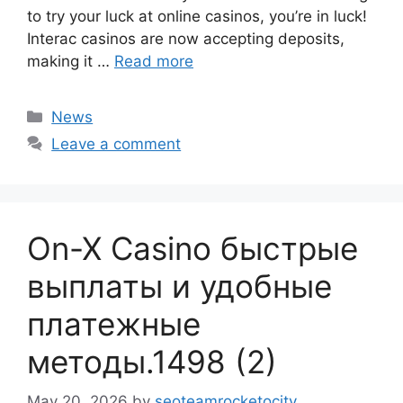
to try your luck at online casinos, you’re in luck!
Interac casinos are now accepting deposits,
making it …
Read more
News
Leave a comment
On-X Casino быстрые
выплаты и удобные
платежные
методы.1498 (2)
May 20, 2026
by
seoteamrocketocity