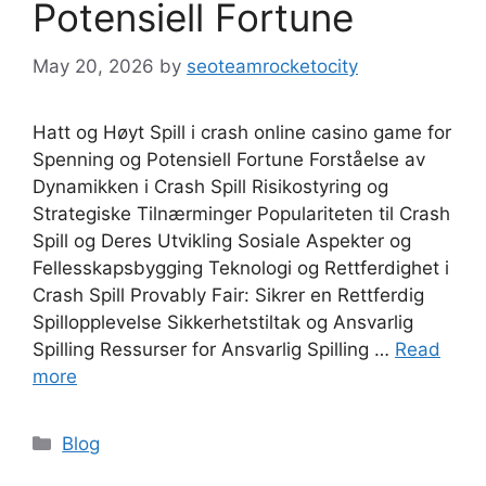
Potensiell Fortune
May 20, 2026
by
seoteamrocketocity
Hatt og Høyt Spill i crash online casino game for
Spenning og Potensiell Fortune Forståelse av
Dynamikken i Crash Spill Risikostyring og
Strategiske Tilnærminger Populariteten til Crash
Spill og Deres Utvikling Sosiale Aspekter og
Fellesskapsbygging Teknologi og Rettferdighet i
Crash Spill Provably Fair: Sikrer en Rettferdig
Spillopplevelse Sikkerhetstiltak og Ansvarlig
Spilling Ressurser for Ansvarlig Spilling …
Read
more
Blog