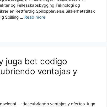
pekter og Fellesskapsbygging Teknologi og
ikrer en Rettferdig Spillopplevelse Sikkerhetstiltak
lig Spilling …
Read more
 y juga bet codigo
ubriendo ventajas y
romocional — descubriendo ventajas y ofertas Juga