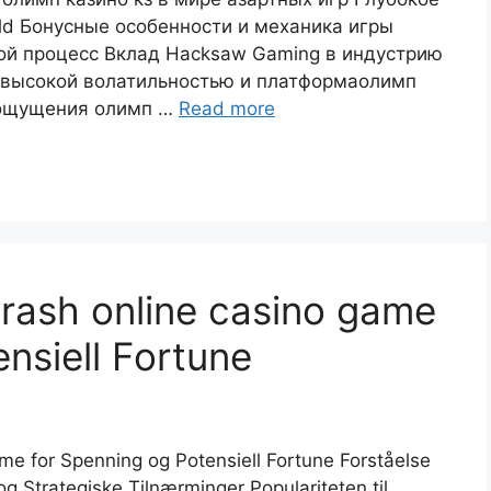
ild Бонусные особенности и механика игры
вой процесс Вклад Hacksaw Gaming в индустрию
с высокой волатильностью и платформаолимп
 ощущения олимп …
Read more
 crash online casino game
nsiell Fortune
game for Spenning og Potensiell Fortune Forståelse
og Strategiske Tilnærminger Populariteten til