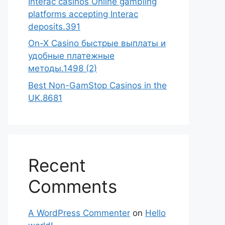
Interac casinos Online gambling
platforms accepting Interac
deposits.391
On-X Casino быстрые выплаты и
удобные платежные
методы.1498 (2)
Best Non-GamStop Casinos in the
UK.8681
Recent
Comments
A WordPress Commenter
on
Hello