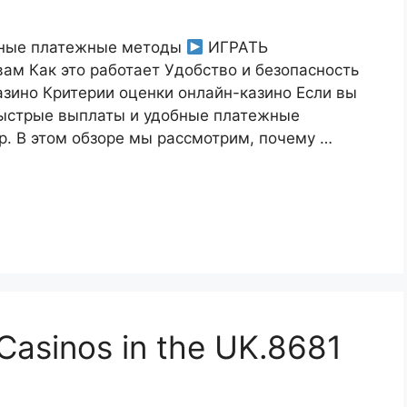
обные платежные методы
ИГРАТЬ
ам Как это работает Удобство и безопасность
азино Критерии оценки онлайн-казино Если вы
быстрые выплаты и удобные платежные
ор. В этом обзоре мы рассмотрим, почему …
asinos in the UK.8681