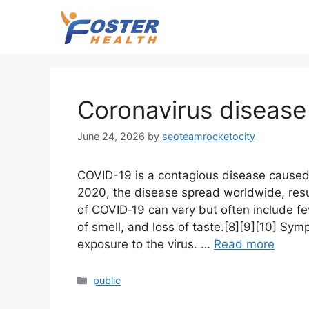
Coronavirus disease
June 24, 2026
by
seoteamrocketocity
COVID-19 is a contagious disease caused
2020, the disease spread worldwide, res
of COVID‑19 can vary but often include feve
of smell, and loss of taste.[8][9][10] Sy
exposure to the virus. …
Read more
public