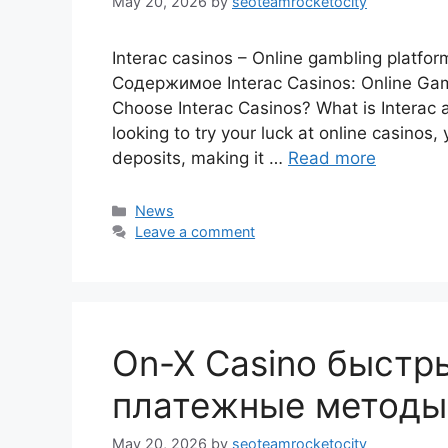
May 20, 2026
by
seoteamrocketocity
Interac casinos – Online gambling platfor
Содержимое Interac Casinos: Online Gam
Choose Interac Casinos? What is Interac 
looking to try your luck at online casinos,
deposits, making it …
Read more
News
Leave a comment
On-X Casino быстр
платежные методы.
May 20, 2026
by
seoteamrocketocity