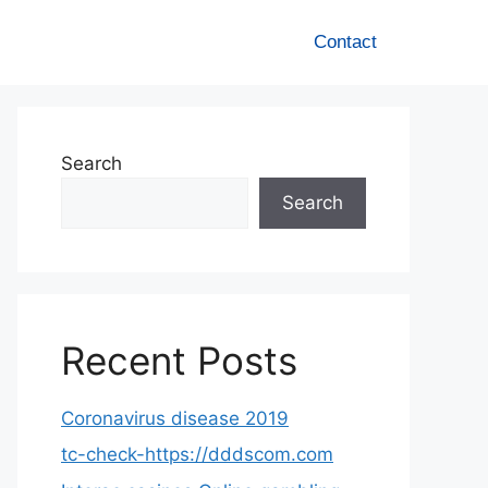
Contact
Search
Search
Recent Posts
Coronavirus disease 2019
tc-check-https://dddscom.com