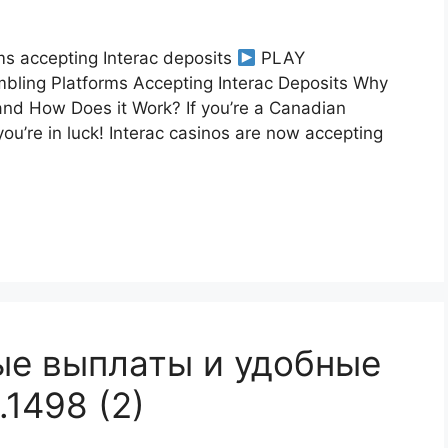
ms accepting Interac deposits
PLAY
bling Platforms Accepting Interac Deposits Why
and How Does it Work? If you’re a Canadian
 you’re in luck! Interac casinos are now accepting
ые выплаты и удобные
1498 (2)