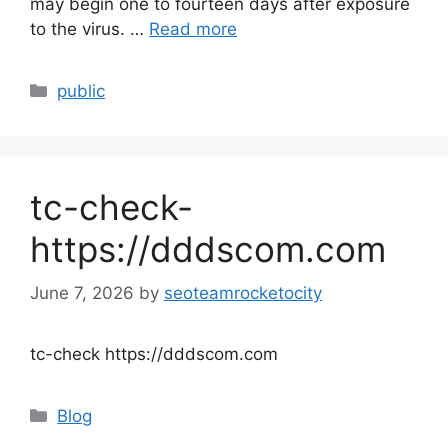
may begin one to fourteen days after exposure
to the virus. …
Read more
public
tc-check-
https://dddscom.com
June 7, 2026
by
seoteamrocketocity
tc-check https://dddscom.com
Blog