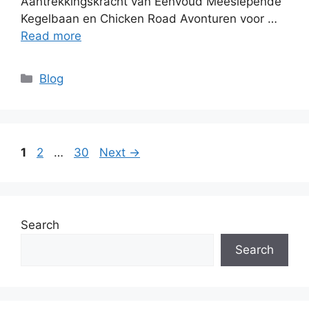
Aantrekkingskracht van Eenvoud Meeslepende
Kegelbaan en Chicken Road Avonturen voor …
Read more
Blog
1
2
…
30
Next
→
Search
Search