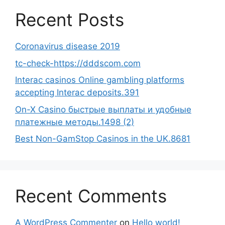
Recent Posts
Coronavirus disease 2019
tc-check-https://dddscom.com
Interac casinos Online gambling platforms
accepting Interac deposits.391
On-X Casino быстрые выплаты и удобные
платежные методы.1498 (2)
Best Non-GamStop Casinos in the UK.8681
Recent Comments
A WordPress Commenter
on
Hello world!