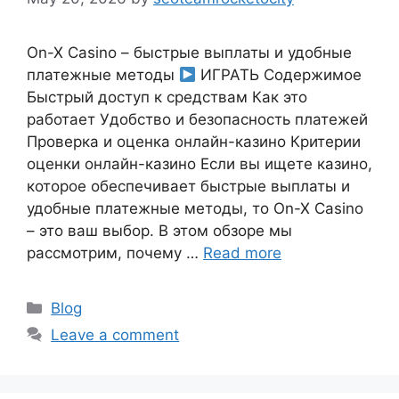
On-X Casino – быстрые выплаты и удобные
платежные методы
ИГРАТЬ Содержимое
Быстрый доступ к средствам Как это
работает Удобство и безопасность платежей
Проверка и оценка онлайн-казино Критерии
оценки онлайн-казино Если вы ищете казино,
которое обеспечивает быстрые выплаты и
удобные платежные методы, то On-X Casino
– это ваш выбор. В этом обзоре мы
рассмотрим, почему …
Read more
Blog
Leave a comment