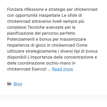
Fondata riflessione e strategie per chickenroad
con opportunità inaspettate Le sfide di
chickenroad attraverso livelli sempre più
complessi Tecniche avanzate per la
pianificazione del percorso perfetto
Potenziamenti e bonus per massimizzare
l’esperienza di gioco in chickenroad Come
utilizzare strategicamente i diversi tipi di bonus
disponibili L’importanza della concentrazione e
della coordinazione occhio-mano in
chickenroad Esercizi …
Read more
Blog