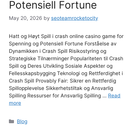
Potensiell Fortune
May 20, 2026
by
seoteamrocketocity
Hatt og Høyt Spill i crash online casino game for
Spenning og Potensiell Fortune Forståelse av
Dynamikken i Crash Spill Risikostyring og
Strategiske Tilnærminger Populariteten til Crash
Spill og Deres Utvikling Sosiale Aspekter og
Fellesskapsbygging Teknologi og Rettferdighet i
Crash Spill Provably Fair: Sikrer en Rettferdig
Spillopplevelse Sikkerhetstiltak og Ansvarlig
Spilling Ressurser for Ansvarlig Spilling …
Read
more
Blog