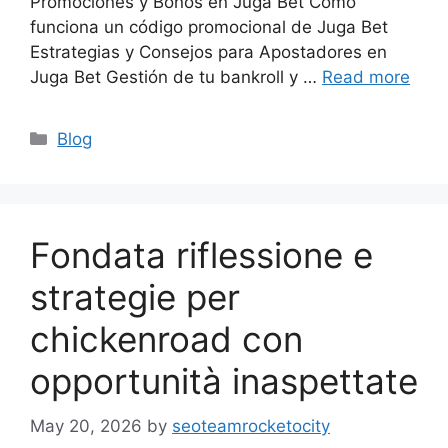
Promociones y Bonos en Juga Bet Cómo
funciona un código promocional de Juga Bet
Estrategias y Consejos para Apostadores en
Juga Bet Gestión de tu bankroll y …
Read more
Blog
Fondata riflessione e
strategie per
chickenroad con
opportunità inaspettate
May 20, 2026
by
seoteamrocketocity