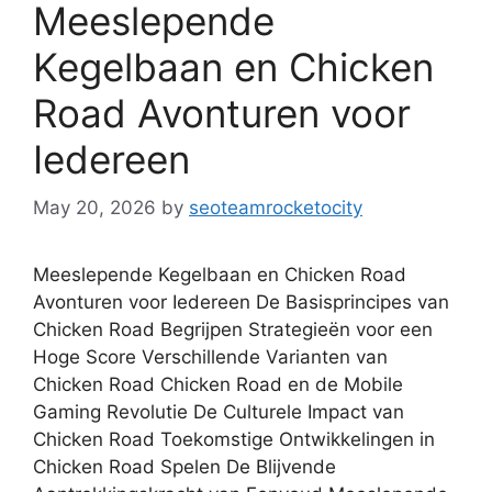
Meeslepende
Kegelbaan en Chicken
Road Avonturen voor
Iedereen
May 20, 2026
by
seoteamrocketocity
Meeslepende Kegelbaan en Chicken Road
Avonturen voor Iedereen De Basisprincipes van
Chicken Road Begrijpen Strategieën voor een
Hoge Score Verschillende Varianten van
Chicken Road Chicken Road en de Mobile
Gaming Revolutie De Culturele Impact van
Chicken Road Toekomstige Ontwikkelingen in
Chicken Road Spelen De Blijvende