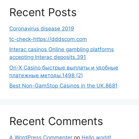
Recent Posts
Coronavirus disease 2019
tc-check-https://dddscom.com
Interac casinos Online gambling platforms
accepting Interac deposits.391
On-X Casino быстрые выплаты и удобные
платежные методы.1498 (2)
Best Non-GamStop Casinos in the UK.8681
Recent Comments
A WordPress Commenter
on
Hello world!