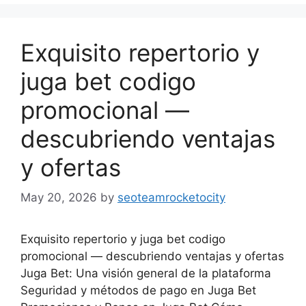
Exquisito repertorio y
juga bet codigo
promocional —
descubriendo ventajas
y ofertas
May 20, 2026
by
seoteamrocketocity
Exquisito repertorio y juga bet codigo
promocional — descubriendo ventajas y ofertas
Juga Bet: Una visión general de la plataforma
Seguridad y métodos de pago en Juga Bet