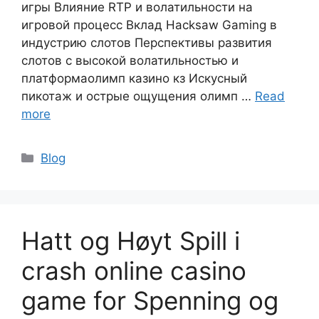
игры Влияние RTP и волатильности на
игровой процесс Вклад Hacksaw Gaming в
индустрию слотов Перспективы развития
слотов с высокой волатильностью и
платформаолимп казино кз Искусный
пикотаж и острые ощущения олимп …
Read
more
Blog
Hatt og Høyt Spill i
crash online casino
game for Spenning og