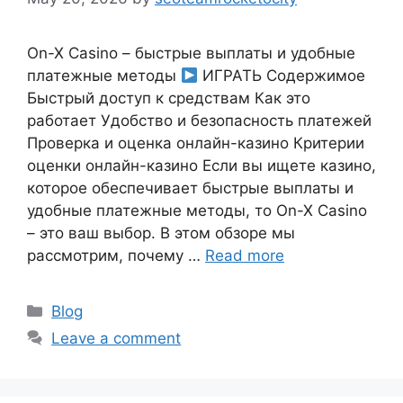
On-X Casino – быстрые выплаты и удобные
платежные методы
ИГРАТЬ Содержимое
Быстрый доступ к средствам Как это
работает Удобство и безопасность платежей
Проверка и оценка онлайн-казино Критерии
оценки онлайн-казино Если вы ищете казино,
которое обеспечивает быстрые выплаты и
удобные платежные методы, то On-X Casino
– это ваш выбор. В этом обзоре мы
рассмотрим, почему …
Read more
Blog
Leave a comment