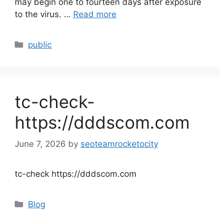
may begin one to fourteen days after exposure
to the virus. …
Read more
public
tc-check-
https://dddscom.com
June 7, 2026
by
seoteamrocketocity
tc-check https://dddscom.com
Blog