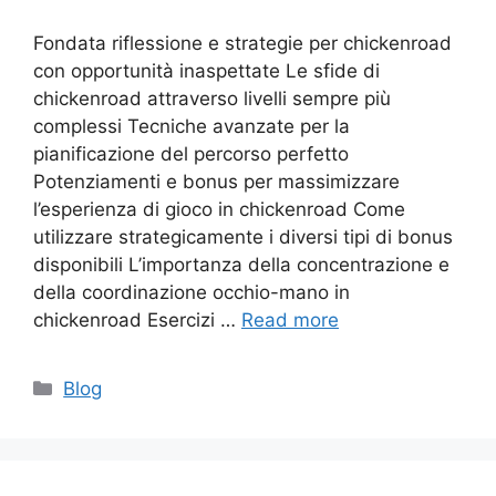
Fondata riflessione e strategie per chickenroad
con opportunità inaspettate Le sfide di
chickenroad attraverso livelli sempre più
complessi Tecniche avanzate per la
pianificazione del percorso perfetto
Potenziamenti e bonus per massimizzare
l’esperienza di gioco in chickenroad Come
utilizzare strategicamente i diversi tipi di bonus
disponibili L’importanza della concentrazione e
della coordinazione occhio-mano in
chickenroad Esercizi …
Read more
Blog