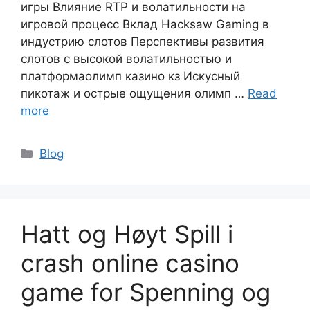
игры Влияние RTP и волатильности на
игровой процесс Вклад Hacksaw Gaming в
индустрию слотов Перспективы развития
слотов с высокой волатильностью и
платформаолимп казино кз Искусный
пикотаж и острые ощущения олимп …
Read
more
Blog
Hatt og Høyt Spill i
crash online casino
game for Spenning og