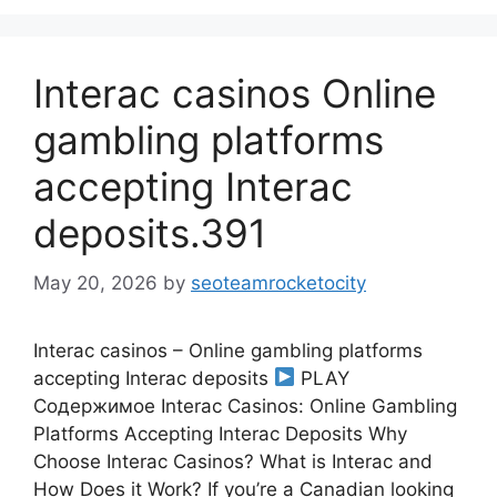
Interac casinos Online
gambling platforms
accepting Interac
deposits.391
May 20, 2026
by
seoteamrocketocity
Interac casinos – Online gambling platforms
accepting Interac deposits
PLAY
Содержимое Interac Casinos: Online Gambling
Platforms Accepting Interac Deposits Why
Choose Interac Casinos? What is Interac and
How Does it Work? If you’re a Canadian looking