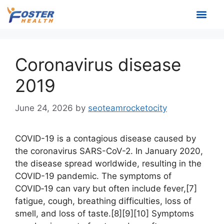
Coronavirus disease
2019
June 24, 2026
by
seoteamrocketocity
COVID-19 is a contagious disease caused by
the coronavirus SARS-CoV-2. In January 2020,
the disease spread worldwide, resulting in the
COVID-19 pandemic. The symptoms of
COVID‑19 can vary but often include fever,[7]
fatigue, cough, breathing difficulties, loss of
smell, and loss of taste.[8][9][10] Symptoms