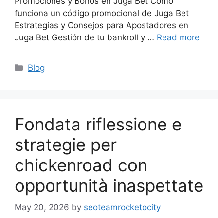
Promociones y Bonos en Juga Bet Cómo
funciona un código promocional de Juga Bet
Estrategias y Consejos para Apostadores en
Juga Bet Gestión de tu bankroll y …
Read more
Blog
Fondata riflessione e
strategie per
chickenroad con
opportunità inaspettate
May 20, 2026
by
seoteamrocketocity