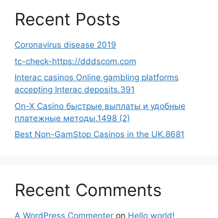
Recent Posts
Coronavirus disease 2019
tc-check-https://dddscom.com
Interac casinos Online gambling platforms
accepting Interac deposits.391
On-X Casino быстрые выплаты и удобные
платежные методы.1498 (2)
Best Non-GamStop Casinos in the UK.8681
Recent Comments
A WordPress Commenter
on
Hello world!