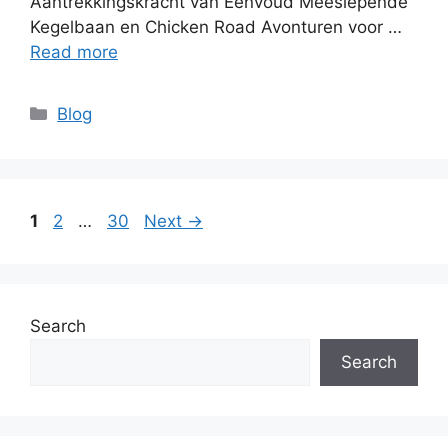
Aantrekkingskracht van Eenvoud Meeslepende
Kegelbaan en Chicken Road Avonturen voor …
Read more
Blog
1
2
…
30
Next
→
Search
Search