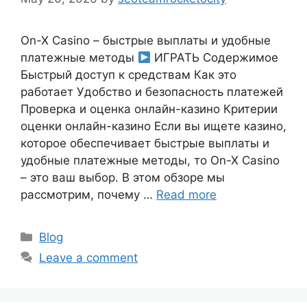
On-X Casino – быстрые выплаты и удобные
платежные методы
ИГРАТЬ Содержимое
Быстрый доступ к средствам Как это
работает Удобство и безопасность платежей
Проверка и оценка онлайн-казино Критерии
оценки онлайн-казино Если вы ищете казино,
которое обеспечивает быстрые выплаты и
удобные платежные методы, то On-X Casino
– это ваш выбор. В этом обзоре мы
рассмотрим, почему …
Read more
Blog
Leave a comment