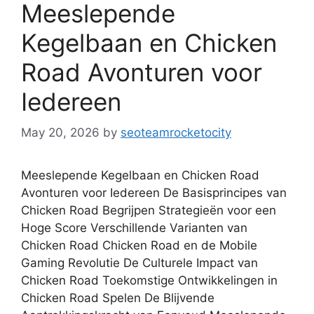
Meeslepende
Kegelbaan en Chicken
Road Avonturen voor
Iedereen
May 20, 2026
by
seoteamrocketocity
Meeslepende Kegelbaan en Chicken Road
Avonturen voor Iedereen De Basisprincipes van
Chicken Road Begrijpen Strategieën voor een
Hoge Score Verschillende Varianten van
Chicken Road Chicken Road en de Mobile
Gaming Revolutie De Culturele Impact van
Chicken Road Toekomstige Ontwikkelingen in
Chicken Road Spelen De Blijvende