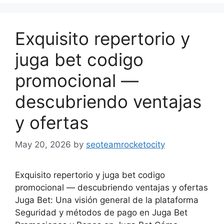
Exquisito repertorio y
juga bet codigo
promocional —
descubriendo ventajas
y ofertas
May 20, 2026
by
seoteamrocketocity
Exquisito repertorio y juga bet codigo
promocional — descubriendo ventajas y ofertas
Juga Bet: Una visión general de la plataforma
Seguridad y métodos de pago en Juga Bet