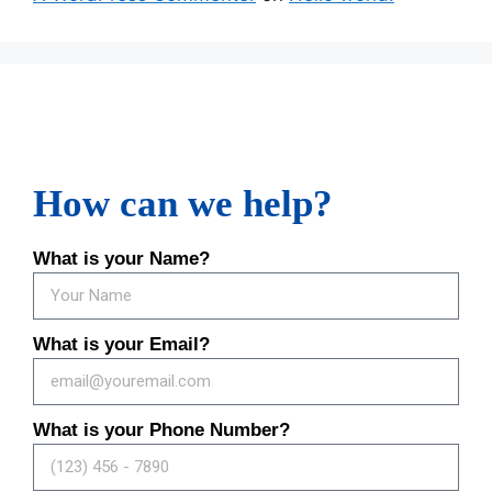
How can we help?
What is your Name?
What is your Email?
What is your Phone Number?