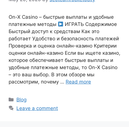
On-X Casino – быстрые выплаты и удобные
платежные методы
ИГРАТЬ Содержимое
Быстрый доступ к средствам Как это
работает Удобство и безопасность платежей
Проверка и оценка онлайн-казино Критерии
оценки онлайн-казино Если вы ищете казино,
которое обеспечивает быстрые выплаты и
удобные платежные методы, то On-X Casino
– это ваш выбор. В этом обзоре мы
рассмотрим, почему …
Read more
Blog
Leave a comment