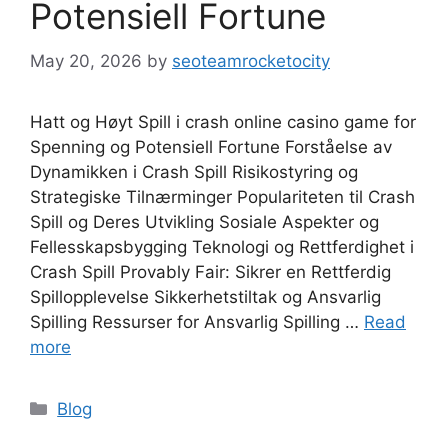
Potensiell Fortune
May 20, 2026
by
seoteamrocketocity
Hatt og Høyt Spill i crash online casino game for
Spenning og Potensiell Fortune Forståelse av
Dynamikken i Crash Spill Risikostyring og
Strategiske Tilnærminger Populariteten til Crash
Spill og Deres Utvikling Sosiale Aspekter og
Fellesskapsbygging Teknologi og Rettferdighet i
Crash Spill Provably Fair: Sikrer en Rettferdig
Spillopplevelse Sikkerhetstiltak og Ansvarlig
Spilling Ressurser for Ansvarlig Spilling …
Read
more
Blog