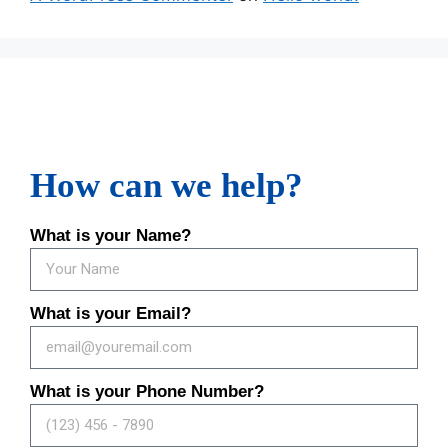
How can we help?
What is your Name?
What is your Email?
What is your Phone Number?