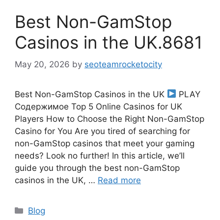
Best Non-GamStop
Casinos in the UK.8681
May 20, 2026
by
seoteamrocketocity
Best Non-GamStop Casinos in the UK
PLAY
Содержимое Top 5 Online Casinos for UK
Players How to Choose the Right Non-GamStop
Casino for You Are you tired of searching for
non-GamStop casinos that meet your gaming
needs? Look no further! In this article, we’ll
guide you through the best non-GamStop
casinos in the UK, …
Read more
Blog