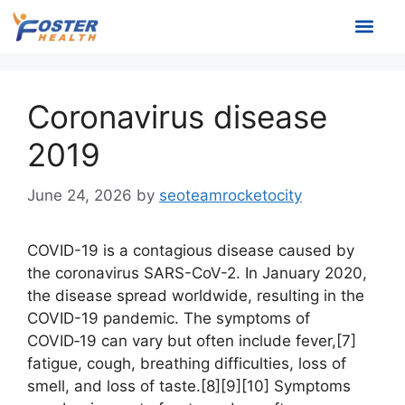
Coronavirus disease
2019
June 24, 2026
by
seoteamrocketocity
COVID-19 is a contagious disease caused by
the coronavirus SARS-CoV-2. In January 2020,
the disease spread worldwide, resulting in the
COVID-19 pandemic. The symptoms of
COVID‑19 can vary but often include fever,[7]
fatigue, cough, breathing difficulties, loss of
smell, and loss of taste.[8][9][10] Symptoms