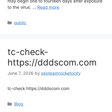
may begin one to fourteen days after exposure
to the virus. …
Read more
public
tc-check-
https://dddscom.com
June 7, 2026
by
seoteamrocketocity
tc-check https://dddscom.com
Blog