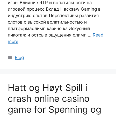
игры Влияние RTP и волатильности на
игровой процесс Вклад Hacksaw Gaming в
индустрию слотов Перспективы развития
слотов с высокой волатильностью и
платформаолимп казино кз Искусный
пикотаж и острые ощущения олимп …
Read
more
Blog
Hatt og Høyt Spill i
crash online casino
game for Spenning og