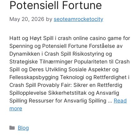
Potensiell Fortune
May 20, 2026
by
seoteamrocketocity
Hatt og Høyt Spill i crash online casino game for
Spenning og Potensiell Fortune Forståelse av
Dynamikken i Crash Spill Risikostyring og
Strategiske Tilnærminger Populariteten til Crash
Spill og Deres Utvikling Sosiale Aspekter og
Fellesskapsbygging Teknologi og Rettferdighet i
Crash Spill Provably Fair: Sikrer en Rettferdig
Spillopplevelse Sikkerhetstiltak og Ansvarlig
Spilling Ressurser for Ansvarlig Spilling …
Read
more
Blog