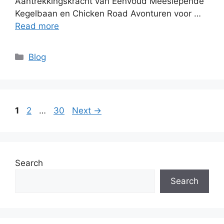
Aantrekkingskracht van Eenvoud Meeslepende
Kegelbaan en Chicken Road Avonturen voor …
Read more
Blog
1
2
…
30
Next
→
Search
Search