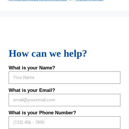
How can we help?
What is your Name?
What is your Email?
What is your Phone Number?