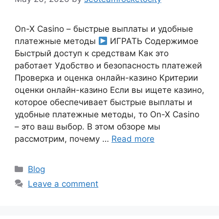
On-X Casino – быстрые выплаты и удобные
платежные методы
ИГРАТЬ Содержимое
Быстрый доступ к средствам Как это
работает Удобство и безопасность платежей
Проверка и оценка онлайн-казино Критерии
оценки онлайн-казино Если вы ищете казино,
которое обеспечивает быстрые выплаты и
удобные платежные методы, то On-X Casino
– это ваш выбор. В этом обзоре мы
рассмотрим, почему …
Read more
Blog
Leave a comment