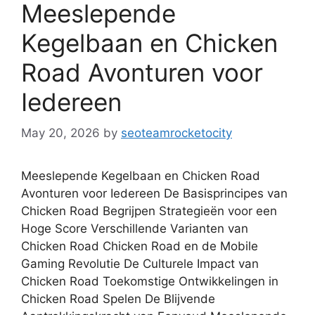
Meeslepende
Kegelbaan en Chicken
Road Avonturen voor
Iedereen
May 20, 2026
by
seoteamrocketocity
Meeslepende Kegelbaan en Chicken Road
Avonturen voor Iedereen De Basisprincipes van
Chicken Road Begrijpen Strategieën voor een
Hoge Score Verschillende Varianten van
Chicken Road Chicken Road en de Mobile
Gaming Revolutie De Culturele Impact van
Chicken Road Toekomstige Ontwikkelingen in
Chicken Road Spelen De Blijvende