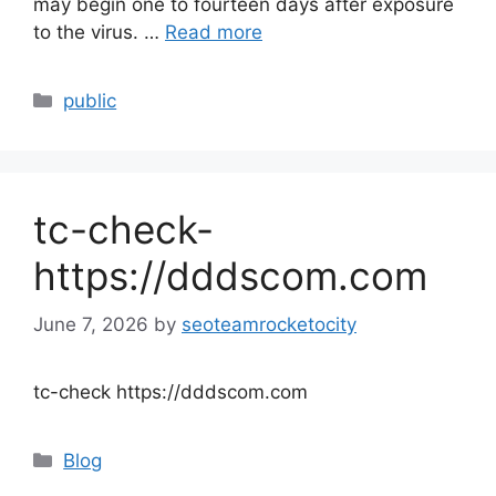
may begin one to fourteen days after exposure
to the virus. …
Read more
public
tc-check-
https://dddscom.com
June 7, 2026
by
seoteamrocketocity
tc-check https://dddscom.com
Blog