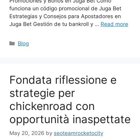
Promociones y Bonos en Juga Bet Cómo
funciona un código promocional de Juga Bet
Estrategias y Consejos para Apostadores en
Juga Bet Gestión de tu bankroll y …
Read more
Blog
Fondata riflessione e
strategie per
chickenroad con
opportunità inaspettate
May 20, 2026
by
seoteamrocketocity