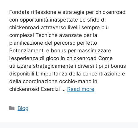
Fondata riflessione e strategie per chickenroad
con opportunità inaspettate Le sfide di
chickenroad attraverso livelli sempre più
complessi Tecniche avanzate per la
pianificazione del percorso perfetto
Potenziamenti e bonus per massimizzare
l’esperienza di gioco in chickenroad Come
utilizzare strategicamente i diversi tipi di bonus
disponibili L’importanza della concentrazione e
della coordinazione occhio-mano in
chickenroad Esercizi …
Read more
Blog