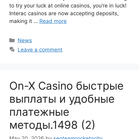
to try your luck at online casinos, you’re in luck!
Interac casinos are now accepting deposits,
making it …
Read more
News
Leave a comment
On-X Casino быстрые
выплаты и удобные
платежные
методы.1498 (2)
May 20, 2026
by
seoteamrocketocity