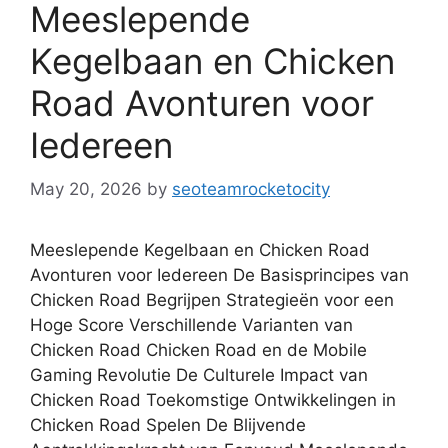
Meeslepende
Kegelbaan en Chicken
Road Avonturen voor
Iedereen
May 20, 2026
by
seoteamrocketocity
Meeslepende Kegelbaan en Chicken Road
Avonturen voor Iedereen De Basisprincipes van
Chicken Road Begrijpen Strategieën voor een
Hoge Score Verschillende Varianten van
Chicken Road Chicken Road en de Mobile
Gaming Revolutie De Culturele Impact van
Chicken Road Toekomstige Ontwikkelingen in
Chicken Road Spelen De Blijvende