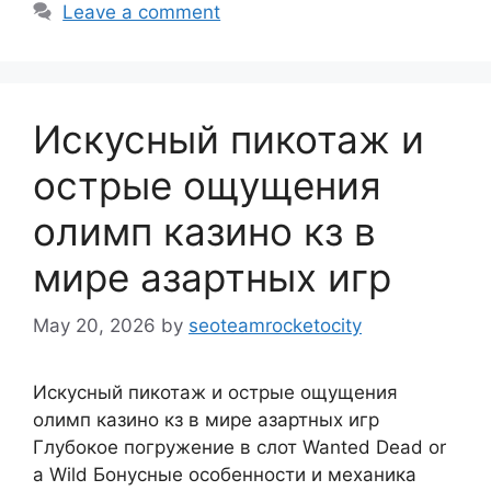
Leave a comment
Искусный пикотаж и
острые ощущения
олимп казино кз в
мире азартных игр
May 20, 2026
by
seoteamrocketocity
Искусный пикотаж и острые ощущения
олимп казино кз в мире азартных игр
Глубокое погружение в слот Wanted Dead or
a Wild Бонусные особенности и механика