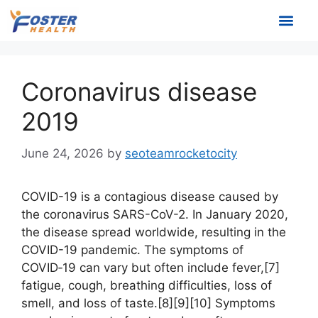
Coronavirus disease
2019
June 24, 2026
by
seoteamrocketocity
COVID-19 is a contagious disease caused by
the coronavirus SARS-CoV-2. In January 2020,
the disease spread worldwide, resulting in the
COVID-19 pandemic. The symptoms of
COVID‑19 can vary but often include fever,[7]
fatigue, cough, breathing difficulties, loss of
smell, and loss of taste.[8][9][10] Symptoms