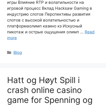
игры Влияние RTP и волатильности на
игровой процесс Вклад Hacksaw Gaming в
индустрию слотов Перспективы развития
слотов с высокой волатильностью и
платформаолимп казино кз Искусный
пикотаж и острые ощущения олимп …
Read
more
Blog
Hatt og Høyt Spill i
crash online casino
game for Spenning og