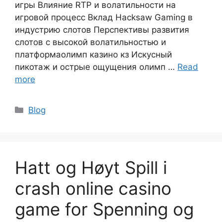
игры Влияние RTP и волатильности на
игровой процесс Вклад Hacksaw Gaming в
индустрию слотов Перспективы развития
слотов с высокой волатильностью и
платформаолимп казино кз Искусный
пикотаж и острые ощущения олимп …
Read
more
Blog
Hatt og Høyt Spill i
crash online casino
game for Spenning og