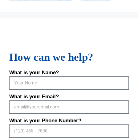
How can we help?
What is your Name?
What is your Email?
What is your Phone Number?