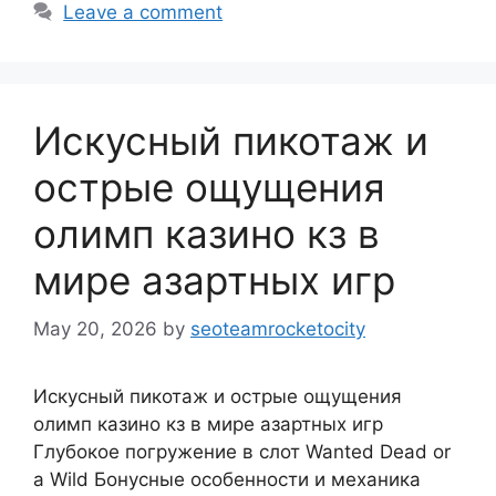
Leave a comment
Искусный пикотаж и
острые ощущения
олимп казино кз в
мире азартных игр
May 20, 2026
by
seoteamrocketocity
Искусный пикотаж и острые ощущения
олимп казино кз в мире азартных игр
Глубокое погружение в слот Wanted Dead or
a Wild Бонусные особенности и механика