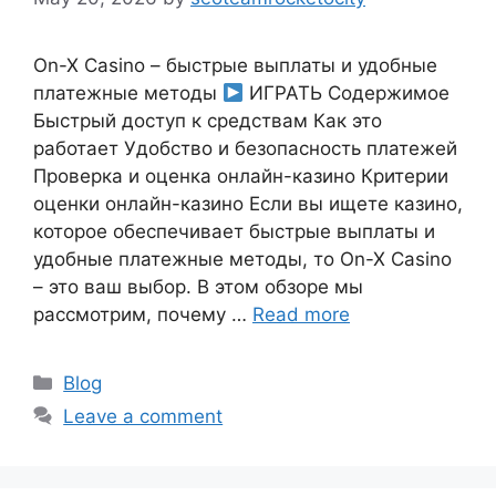
On-X Casino – быстрые выплаты и удобные
платежные методы
ИГРАТЬ Содержимое
Быстрый доступ к средствам Как это
работает Удобство и безопасность платежей
Проверка и оценка онлайн-казино Критерии
оценки онлайн-казино Если вы ищете казино,
которое обеспечивает быстрые выплаты и
удобные платежные методы, то On-X Casino
– это ваш выбор. В этом обзоре мы
рассмотрим, почему …
Read more
Blog
Leave a comment