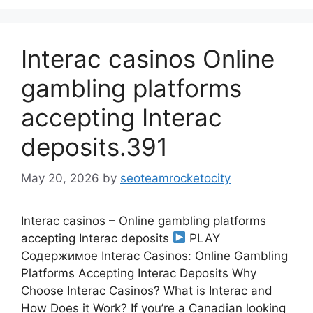
Interac casinos Online
gambling platforms
accepting Interac
deposits.391
May 20, 2026
by
seoteamrocketocity
Interac casinos – Online gambling platforms
accepting Interac deposits
PLAY
Содержимое Interac Casinos: Online Gambling
Platforms Accepting Interac Deposits Why
Choose Interac Casinos? What is Interac and
How Does it Work? If you’re a Canadian looking