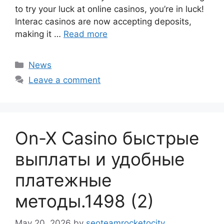
to try your luck at online casinos, you’re in luck!
Interac casinos are now accepting deposits,
making it …
Read more
News
Leave a comment
On-X Casino быстрые
выплаты и удобные
платежные
методы.1498 (2)
May 20, 2026
by
seoteamrocketocity