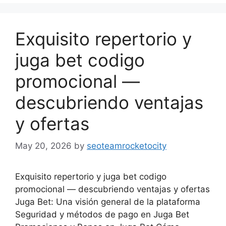
Exquisito repertorio y
juga bet codigo
promocional —
descubriendo ventajas
y ofertas
May 20, 2026
by
seoteamrocketocity
Exquisito repertorio y juga bet codigo
promocional — descubriendo ventajas y ofertas
Juga Bet: Una visión general de la plataforma
Seguridad y métodos de pago en Juga Bet