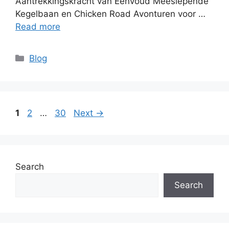
Aantrekkingskracht van Eenvoud Meeslepende
Kegelbaan en Chicken Road Avonturen voor …
Read more
Blog
1
2
…
30
Next
→
Search
Search