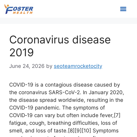
Coronavirus disease
2019
June 24, 2026
by
seoteamrocketocity
COVID-19 is a contagious disease caused by
the coronavirus SARS-CoV-2. In January 2020,
the disease spread worldwide, resulting in the
COVID-19 pandemic. The symptoms of
COVID‑19 can vary but often include fever,[7]
fatigue, cough, breathing difficulties, loss of
smell, and loss of taste.[8][9][10] Symptoms