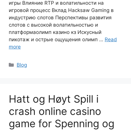
игры Влияние RTP и волатильности на
игровой процесс Вклад Hacksaw Gaming в
индустрию слотов Перспективы развития
слотов с высокой волатильностью и
платформаолимп казино кз Искусный
пикотаж и острые ощущения олимп …
Read
more
Blog
Hatt og Høyt Spill i
crash online casino
game for Spenning og