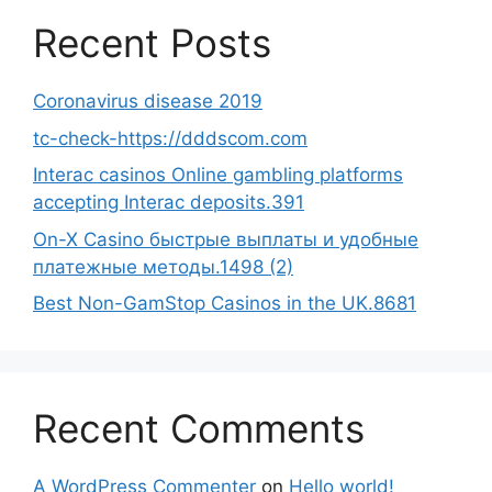
Recent Posts
Coronavirus disease 2019
tc-check-https://dddscom.com
Interac casinos Online gambling platforms
accepting Interac deposits.391
On-X Casino быстрые выплаты и удобные
платежные методы.1498 (2)
Best Non-GamStop Casinos in the UK.8681
Recent Comments
A WordPress Commenter
on
Hello world!