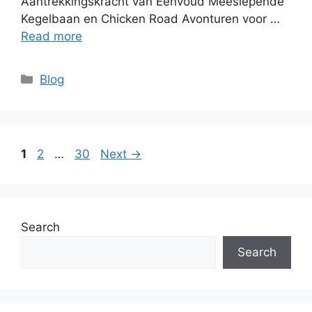
Aantrekkingskracht van Eenvoud Meeslepende
Kegelbaan en Chicken Road Avonturen voor …
Read more
Blog
1
2
…
30
Next
→
Search
Search