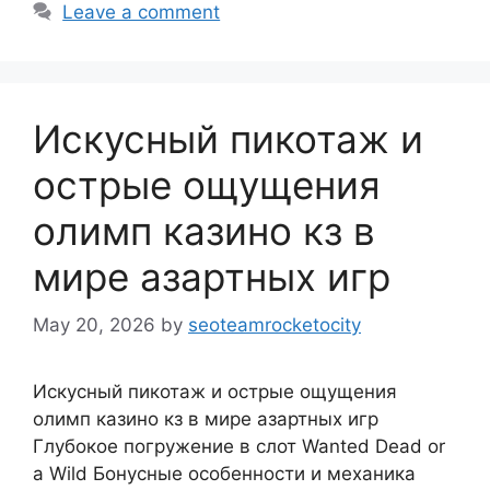
Leave a comment
Искусный пикотаж и
острые ощущения
олимп казино кз в
мире азартных игр
May 20, 2026
by
seoteamrocketocity
Искусный пикотаж и острые ощущения
олимп казино кз в мире азартных игр
Глубокое погружение в слот Wanted Dead or
a Wild Бонусные особенности и механика