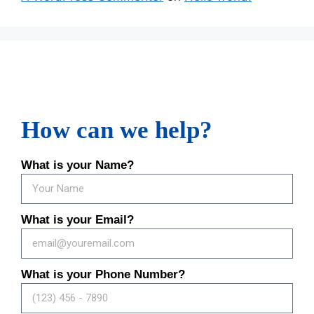
How can we help?
What is your Name?
What is your Email?
What is your Phone Number?