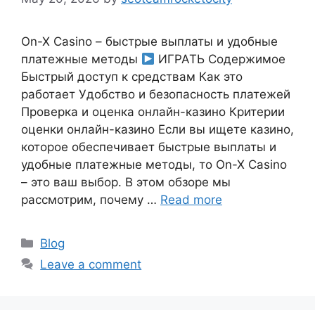
On-X Casino – быстрые выплаты и удобные
платежные методы
ИГРАТЬ Содержимое
Быстрый доступ к средствам Как это
работает Удобство и безопасность платежей
Проверка и оценка онлайн-казино Критерии
оценки онлайн-казино Если вы ищете казино,
которое обеспечивает быстрые выплаты и
удобные платежные методы, то On-X Casino
– это ваш выбор. В этом обзоре мы
рассмотрим, почему …
Read more
Blog
Leave a comment