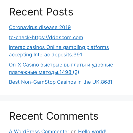
Recent Posts
Coronavirus disease 2019
tc-check-https://dddscom.com
Interac casinos Online gambling platforms
accepting Interac deposits.391
On-X Casino быстрые выплаты и удобные
платежные методы.1498 (2)
Best Non-GamStop Casinos in the UK.8681
Recent Comments
A WordPress Commenter
on
Hello world!