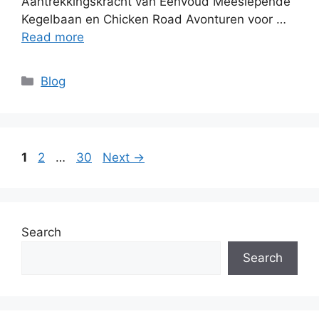
Aantrekkingskracht van Eenvoud Meeslepende
Kegelbaan en Chicken Road Avonturen voor …
Read more
Blog
1
2
…
30
Next
→
Search
Search