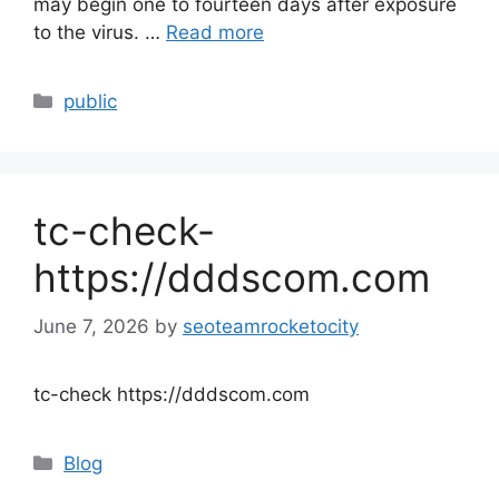
may begin one to fourteen days after exposure
to the virus. …
Read more
public
tc-check-
https://dddscom.com
June 7, 2026
by
seoteamrocketocity
tc-check https://dddscom.com
Blog