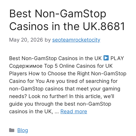
Best Non-GamStop
Casinos in the UK.8681
May 20, 2026
by
seoteamrocketocity
Best Non-GamStop Casinos in the UK
PLAY
Содержимое Top 5 Online Casinos for UK
Players How to Choose the Right Non-GamStop
Casino for You Are you tired of searching for
non-GamStop casinos that meet your gaming
needs? Look no further! In this article, we’ll
guide you through the best non-GamStop
casinos in the UK, …
Read more
Blog