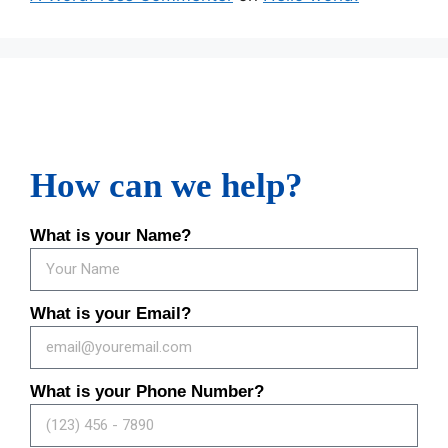
How can we help?
What is your Name?
What is your Email?
What is your Phone Number?