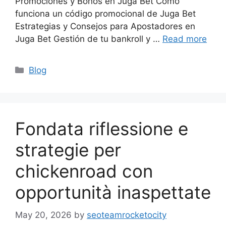
Promociones y Bonos en Juga Bet Cómo
funciona un código promocional de Juga Bet
Estrategias y Consejos para Apostadores en
Juga Bet Gestión de tu bankroll y …
Read more
Blog
Fondata riflessione e
strategie per
chickenroad con
opportunità inaspettate
May 20, 2026
by
seoteamrocketocity