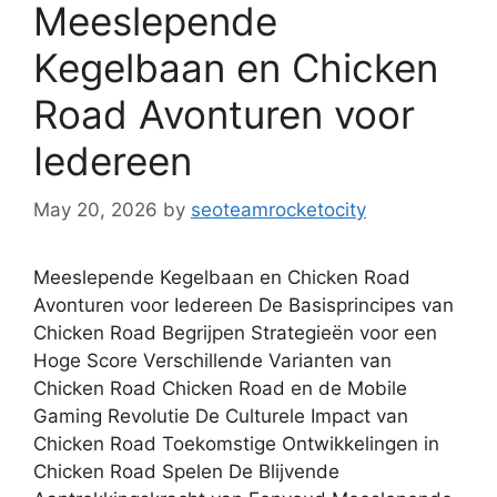
Meeslepende
Kegelbaan en Chicken
Road Avonturen voor
Iedereen
May 20, 2026
by
seoteamrocketocity
Meeslepende Kegelbaan en Chicken Road
Avonturen voor Iedereen De Basisprincipes van
Chicken Road Begrijpen Strategieën voor een
Hoge Score Verschillende Varianten van
Chicken Road Chicken Road en de Mobile
Gaming Revolutie De Culturele Impact van
Chicken Road Toekomstige Ontwikkelingen in
Chicken Road Spelen De Blijvende