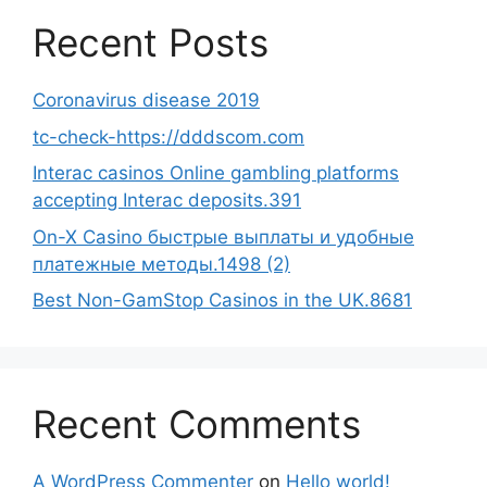
Recent Posts
Coronavirus disease 2019
tc-check-https://dddscom.com
Interac casinos Online gambling platforms
accepting Interac deposits.391
On-X Casino быстрые выплаты и удобные
платежные методы.1498 (2)
Best Non-GamStop Casinos in the UK.8681
Recent Comments
A WordPress Commenter
on
Hello world!