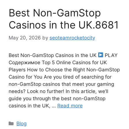
Best Non-GamStop
Casinos in the UK.8681
May 20, 2026
by
seoteamrocketocity
Best Non-GamStop Casinos in the UK
PLAY
Содержимое Top 5 Online Casinos for UK
Players How to Choose the Right Non-GamStop
Casino for You Are you tired of searching for
non-GamStop casinos that meet your gaming
needs? Look no further! In this article, we’ll
guide you through the best non-GamStop
casinos in the UK, …
Read more
Blog