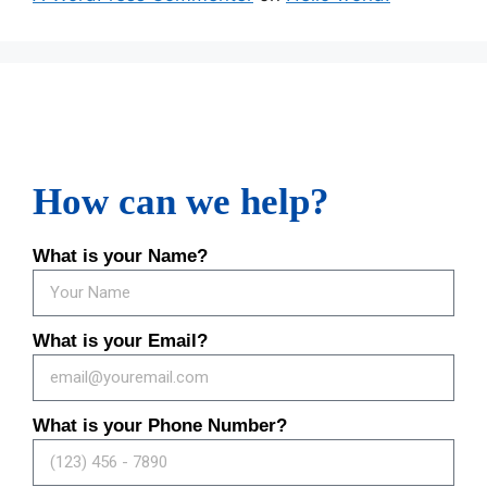
How can we help?
What is your Name?
What is your Email?
What is your Phone Number?