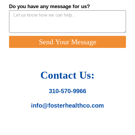
Do you have any message for us?
Send Your Message
Contact Us:
310-570-9966
info@fosterhealthco.com