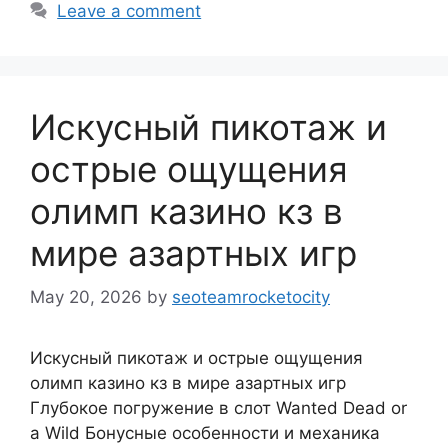
Leave a comment
Искусный пикотаж и
острые ощущения
олимп казино кз в
мире азартных игр
May 20, 2026
by
seoteamrocketocity
Искусный пикотаж и острые ощущения
олимп казино кз в мире азартных игр
Глубокое погружение в слот Wanted Dead or
a Wild Бонусные особенности и механика