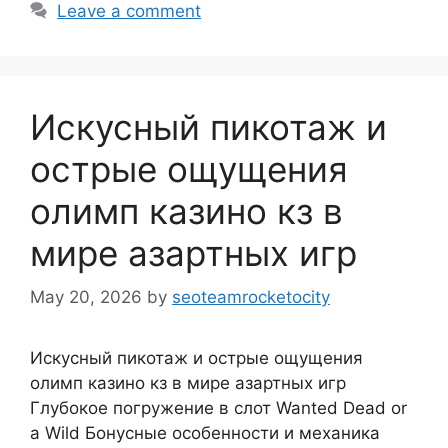
Leave a comment
Искусный пикотаж и
острые ощущения
олимп казино кз в
мире азартных игр
May 20, 2026
by
seoteamrocketocity
Искусный пикотаж и острые ощущения
олимп казино кз в мире азартных игр
Глубокое погружение в слот Wanted Dead or
a Wild Бонусные особенности и механика