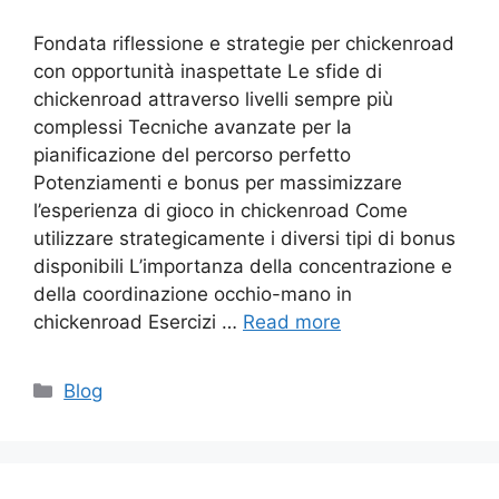
Fondata riflessione e strategie per chickenroad
con opportunità inaspettate Le sfide di
chickenroad attraverso livelli sempre più
complessi Tecniche avanzate per la
pianificazione del percorso perfetto
Potenziamenti e bonus per massimizzare
l’esperienza di gioco in chickenroad Come
utilizzare strategicamente i diversi tipi di bonus
disponibili L’importanza della concentrazione e
della coordinazione occhio-mano in
chickenroad Esercizi …
Read more
Blog