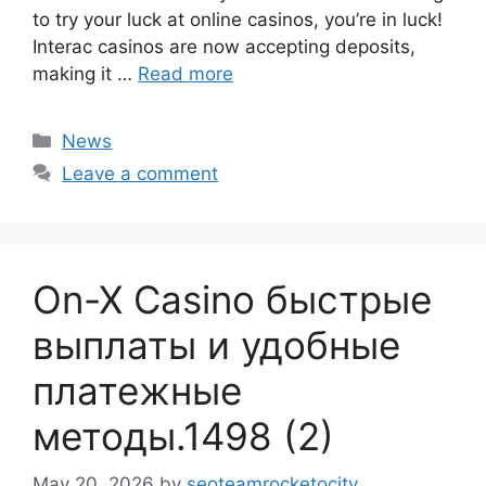
to try your luck at online casinos, you’re in luck!
Interac casinos are now accepting deposits,
making it …
Read more
News
Leave a comment
On-X Casino быстрые
выплаты и удобные
платежные
методы.1498 (2)
May 20, 2026
by
seoteamrocketocity