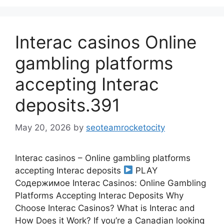
Interac casinos Online
gambling platforms
accepting Interac
deposits.391
May 20, 2026
by
seoteamrocketocity
Interac casinos – Online gambling platforms
accepting Interac deposits
PLAY
Содержимое Interac Casinos: Online Gambling
Platforms Accepting Interac Deposits Why
Choose Interac Casinos? What is Interac and
How Does it Work? If you’re a Canadian looking