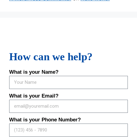
How can we help?
What is your Name?
What is your Email?
What is your Phone Number?