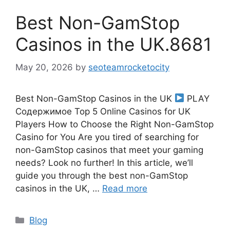
Best Non-GamStop
Casinos in the UK.8681
May 20, 2026
by
seoteamrocketocity
Best Non-GamStop Casinos in the UK
PLAY
Содержимое Top 5 Online Casinos for UK
Players How to Choose the Right Non-GamStop
Casino for You Are you tired of searching for
non-GamStop casinos that meet your gaming
needs? Look no further! In this article, we’ll
guide you through the best non-GamStop
casinos in the UK, …
Read more
Blog