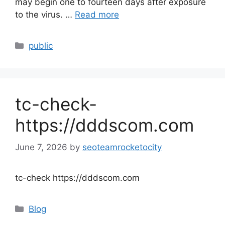
may begin one to fourteen days after exposure
to the virus. …
Read more
public
tc-check-
https://dddscom.com
June 7, 2026
by
seoteamrocketocity
tc-check https://dddscom.com
Blog