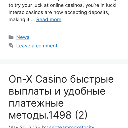
to try your luck at online casinos, you’re in luck!
Interac casinos are now accepting deposits,
making it …
Read more
News
Leave a comment
On-X Casino быстрые
выплаты и удобные
платежные
методы.1498 (2)
May 20, 2026
by
seoteamrocketocity