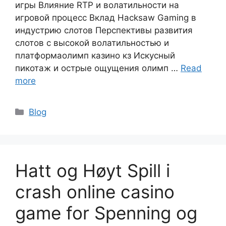
игры Влияние RTP и волатильности на
игровой процесс Вклад Hacksaw Gaming в
индустрию слотов Перспективы развития
слотов с высокой волатильностью и
платформаолимп казино кз Искусный
пикотаж и острые ощущения олимп …
Read
more
Blog
Hatt og Høyt Spill i
crash online casino
game for Spenning og