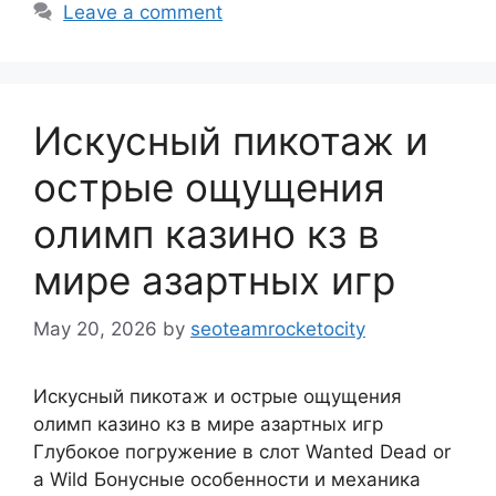
Leave a comment
Искусный пикотаж и
острые ощущения
олимп казино кз в
мире азартных игр
May 20, 2026
by
seoteamrocketocity
Искусный пикотаж и острые ощущения
олимп казино кз в мире азартных игр
Глубокое погружение в слот Wanted Dead or
a Wild Бонусные особенности и механика