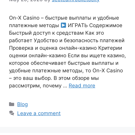
On-X Casino – быстрые выплаты и удобные
платежные методы
ИГРАТЬ Содержимое
Быстрый доступ к средствам Как это
работает Удобство и безопасность платежей
Проверка и оценка онлайн-казино Критерии
оценки онлайн-казино Если вы ищете казино,
которое обеспечивает быстрые выплаты и
удобные платежные методы, то On-X Casino
– это ваш выбор. В этом обзоре мы
рассмотрим, почему …
Read more
Blog
Leave a comment