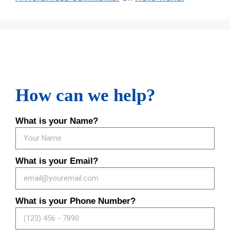
How can we help?
What is your Name?
What is your Email?
What is your Phone Number?