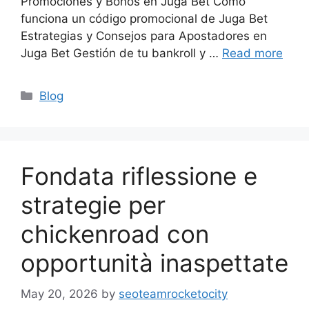
Promociones y Bonos en Juga Bet Cómo
funciona un código promocional de Juga Bet
Estrategias y Consejos para Apostadores en
Juga Bet Gestión de tu bankroll y …
Read more
Blog
Fondata riflessione e
strategie per
chickenroad con
opportunità inaspettate
May 20, 2026
by
seoteamrocketocity