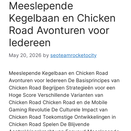
Meeslepende
Kegelbaan en Chicken
Road Avonturen voor
Iedereen
May 20, 2026
by
seoteamrocketocity
Meeslepende Kegelbaan en Chicken Road
Avonturen voor Iedereen De Basisprincipes van
Chicken Road Begrijpen Strategieën voor een
Hoge Score Verschillende Varianten van
Chicken Road Chicken Road en de Mobile
Gaming Revolutie De Culturele Impact van
Chicken Road Toekomstige Ontwikkelingen in
Chicken Road Spelen De Blijvende