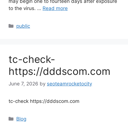
may begin one to fourteen days after exposure
to the virus. …
Read more
public
tc-check-
https://dddscom.com
June 7, 2026
by
seoteamrocketocity
tc-check https://dddscom.com
Blog