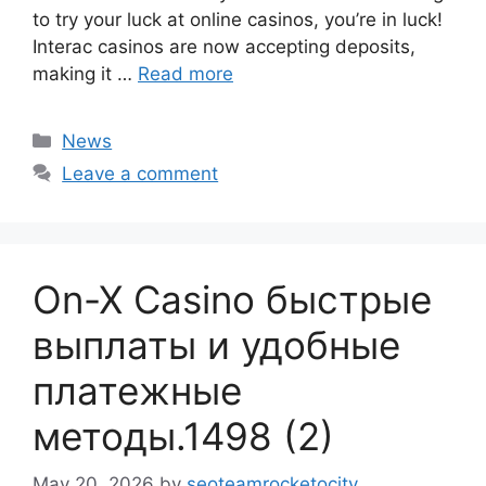
to try your luck at online casinos, you’re in luck!
Interac casinos are now accepting deposits,
making it …
Read more
News
Leave a comment
On-X Casino быстрые
выплаты и удобные
платежные
методы.1498 (2)
May 20, 2026
by
seoteamrocketocity