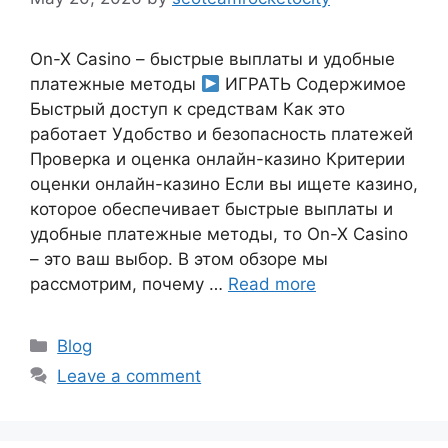
On-X Casino – быстрые выплаты и удобные
платежные методы
ИГРАТЬ Содержимое
Быстрый доступ к средствам Как это
работает Удобство и безопасность платежей
Проверка и оценка онлайн-казино Критерии
оценки онлайн-казино Если вы ищете казино,
которое обеспечивает быстрые выплаты и
удобные платежные методы, то On-X Casino
– это ваш выбор. В этом обзоре мы
рассмотрим, почему …
Read more
Blog
Leave a comment