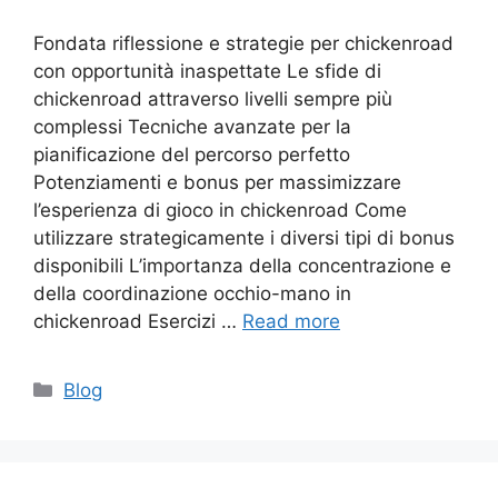
Fondata riflessione e strategie per chickenroad
con opportunità inaspettate Le sfide di
chickenroad attraverso livelli sempre più
complessi Tecniche avanzate per la
pianificazione del percorso perfetto
Potenziamenti e bonus per massimizzare
l’esperienza di gioco in chickenroad Come
utilizzare strategicamente i diversi tipi di bonus
disponibili L’importanza della concentrazione e
della coordinazione occhio-mano in
chickenroad Esercizi …
Read more
Blog