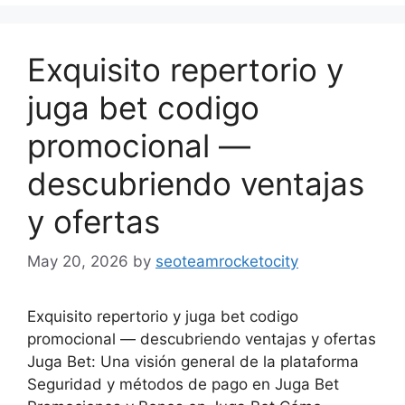
Exquisito repertorio y
juga bet codigo
promocional —
descubriendo ventajas
y ofertas
May 20, 2026
by
seoteamrocketocity
Exquisito repertorio y juga bet codigo
promocional — descubriendo ventajas y ofertas
Juga Bet: Una visión general de la plataforma
Seguridad y métodos de pago en Juga Bet