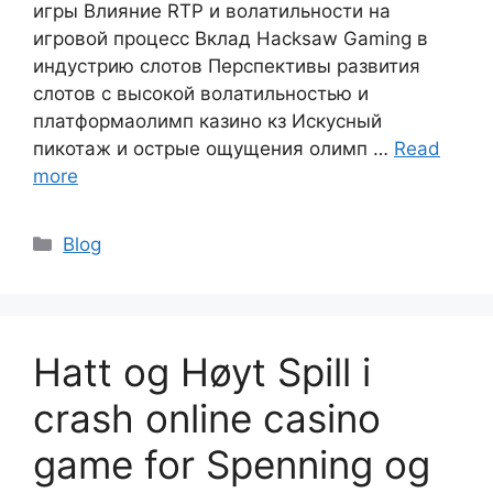
игры Влияние RTP и волатильности на
игровой процесс Вклад Hacksaw Gaming в
индустрию слотов Перспективы развития
слотов с высокой волатильностью и
платформаолимп казино кз Искусный
пикотаж и острые ощущения олимп …
Read
more
Blog
Hatt og Høyt Spill i
crash online casino
game for Spenning og