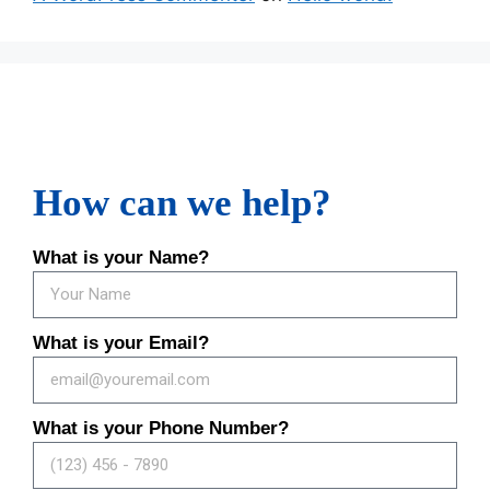
How can we help?
What is your Name?
What is your Email?
What is your Phone Number?