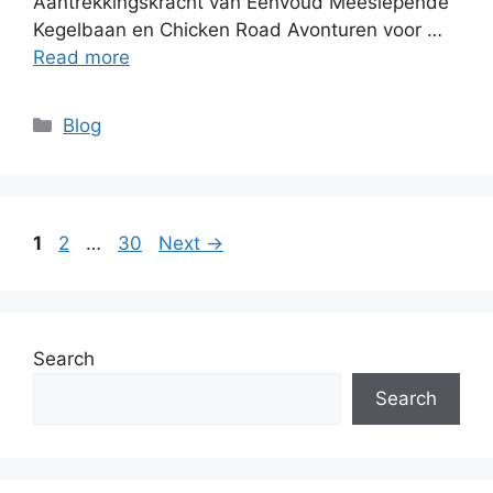
Aantrekkingskracht van Eenvoud Meeslepende
Kegelbaan en Chicken Road Avonturen voor …
Read more
Blog
1
2
…
30
Next
→
Search
Search