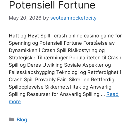
Potensiell Fortune
May 20, 2026
by
seoteamrocketocity
Hatt og Høyt Spill i crash online casino game for
Spenning og Potensiell Fortune Forståelse av
Dynamikken i Crash Spill Risikostyring og
Strategiske Tilnærminger Populariteten til Crash
Spill og Deres Utvikling Sosiale Aspekter og
Fellesskapsbygging Teknologi og Rettferdighet i
Crash Spill Provably Fair: Sikrer en Rettferdig
Spillopplevelse Sikkerhetstiltak og Ansvarlig
Spilling Ressurser for Ansvarlig Spilling …
Read
more
Blog