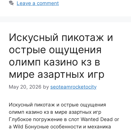
Leave a comment
Искусный пикотаж и
острые ощущения
олимп казино кз в
мире азартных игр
May 20, 2026
by
seoteamrocketocity
Искусный пикотаж и острые ощущения
олимп казино кз в мире азартных игр
Глубокое погружение в слот Wanted Dead or
a Wild Бонусные особенности и механика