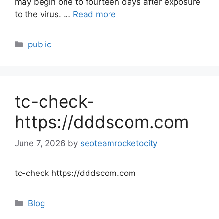
may begin one to fourteen days after exposure
to the virus. …
Read more
public
tc-check-
https://dddscom.com
June 7, 2026
by
seoteamrocketocity
tc-check https://dddscom.com
Blog