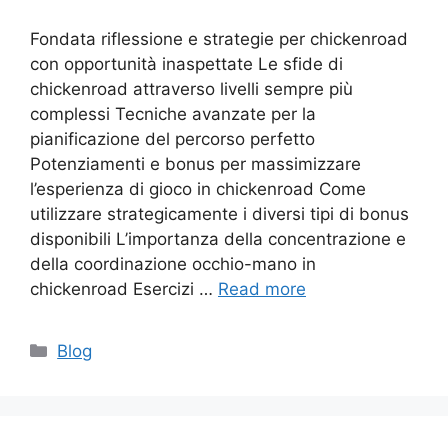
Fondata riflessione e strategie per chickenroad
con opportunità inaspettate Le sfide di
chickenroad attraverso livelli sempre più
complessi Tecniche avanzate per la
pianificazione del percorso perfetto
Potenziamenti e bonus per massimizzare
l’esperienza di gioco in chickenroad Come
utilizzare strategicamente i diversi tipi di bonus
disponibili L’importanza della concentrazione e
della coordinazione occhio-mano in
chickenroad Esercizi …
Read more
Blog