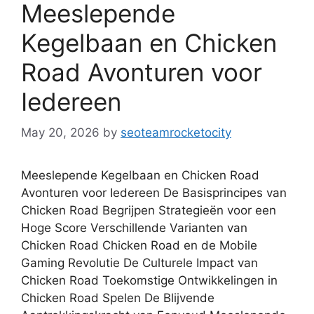
Meeslepende
Kegelbaan en Chicken
Road Avonturen voor
Iedereen
May 20, 2026
by
seoteamrocketocity
Meeslepende Kegelbaan en Chicken Road
Avonturen voor Iedereen De Basisprincipes van
Chicken Road Begrijpen Strategieën voor een
Hoge Score Verschillende Varianten van
Chicken Road Chicken Road en de Mobile
Gaming Revolutie De Culturele Impact van
Chicken Road Toekomstige Ontwikkelingen in
Chicken Road Spelen De Blijvende