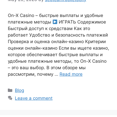
On-X Casino – быстрые выплаты и удобные
платежные методы
ИГРАТЬ Содержимое
Быстрый доступ к средствам Как это
работает Удобство и безопасность платежей
Проверка и оценка онлайн-казино Критерии
оценки онлайн-казино Если вы ищете казино,
которое обеспечивает быстрые выплаты и
удобные платежные методы, то On-X Casino
– это ваш выбор. В этом обзоре мы
рассмотрим, почему …
Read more
Blog
Leave a comment