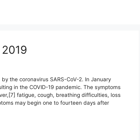
 2019
 by the coronavirus SARS-CoV-2. In January
ulting in the COVID-19 pandemic. The symptoms
r,[7] fatigue, cough, breathing difficulties, loss
mptoms may begin one to fourteen days after