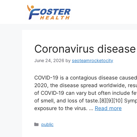
Coronavirus disease
June 24, 2026
by
seoteamrocketocity
COVID-19 is a contagious disease caused
2020, the disease spread worldwide, res
of COVID‑19 can vary but often include feve
of smell, and loss of taste.[8][9][10] Sy
exposure to the virus. …
Read more
public