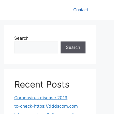
Contact
Search
Search
Recent Posts
Coronavirus disease 2019
tc-check-https://dddscom.com