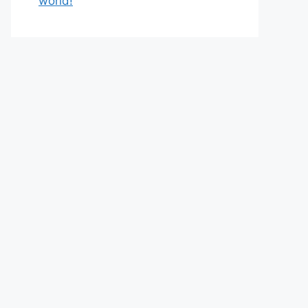
world!