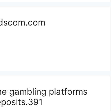
ddscom.com
ine gambling platforms
eposits.391