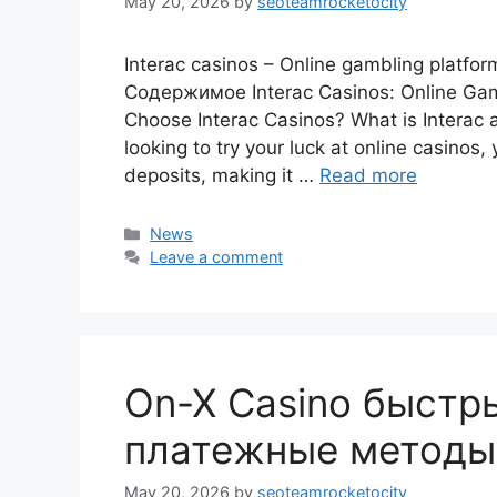
May 20, 2026
by
seoteamrocketocity
Interac casinos – Online gambling platfor
Содержимое Interac Casinos: Online Gam
Choose Interac Casinos? What is Interac 
looking to try your luck at online casinos,
deposits, making it …
Read more
News
Leave a comment
On-X Casino быстр
платежные методы.
May 20, 2026
by
seoteamrocketocity