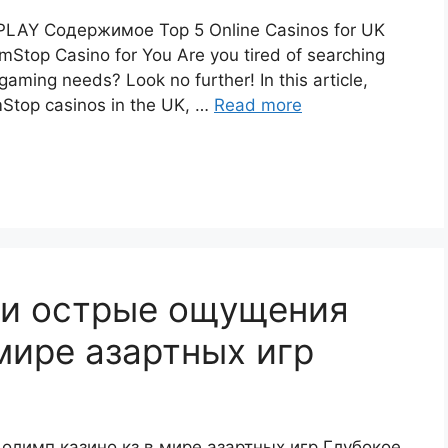
 PLAY Содержимое Top 5 Online Casinos for UK
Stop Casino for You Are you tired of searching
ming needs? Look no further! In this article,
mStop casinos in the UK, …
Read more
 и острые ощущения
мире азартных игр
лимп казино кз в мире азартных игр Глубокое