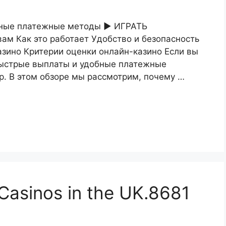
бные платежные методы ▶️ ИГРАТЬ
ам Как это работает Удобство и безопасность
азино Критерии оценки онлайн-казино Если вы
быстрые выплаты и удобные платежные
ор. В этом обзоре мы рассмотрим, почему …
asinos in the UK.8681