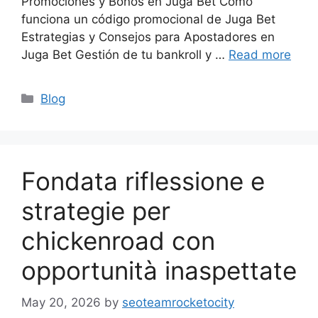
Promociones y Bonos en Juga Bet Cómo
funciona un código promocional de Juga Bet
Estrategias y Consejos para Apostadores en
Juga Bet Gestión de tu bankroll y …
Read more
Blog
Fondata riflessione e
strategie per
chickenroad con
opportunità inaspettate
May 20, 2026
by
seoteamrocketocity