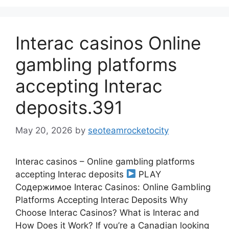
Interac casinos Online
gambling platforms
accepting Interac
deposits.391
May 20, 2026
by
seoteamrocketocity
Interac casinos – Online gambling platforms
accepting Interac deposits
PLAY
Содержимое Interac Casinos: Online Gambling
Platforms Accepting Interac Deposits Why
Choose Interac Casinos? What is Interac and
How Does it Work? If you’re a Canadian looking