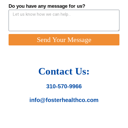
Do you have any message for us?
Send Your Message
Contact Us:
310-570-9966
info@fosterhealthco.com