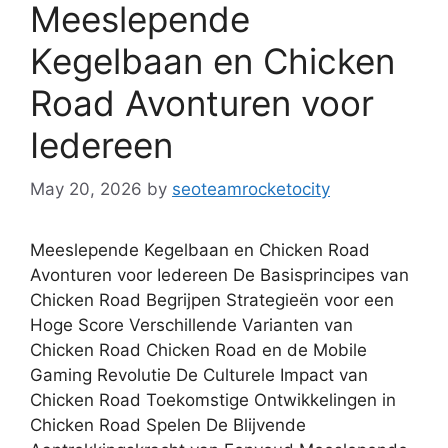
Meeslepende
Kegelbaan en Chicken
Road Avonturen voor
Iedereen
May 20, 2026
by
seoteamrocketocity
Meeslepende Kegelbaan en Chicken Road
Avonturen voor Iedereen De Basisprincipes van
Chicken Road Begrijpen Strategieën voor een
Hoge Score Verschillende Varianten van
Chicken Road Chicken Road en de Mobile
Gaming Revolutie De Culturele Impact van
Chicken Road Toekomstige Ontwikkelingen in
Chicken Road Spelen De Blijvende