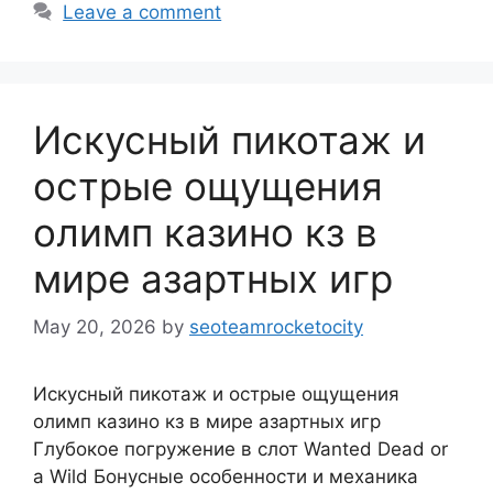
Leave a comment
Искусный пикотаж и
острые ощущения
олимп казино кз в
мире азартных игр
May 20, 2026
by
seoteamrocketocity
Искусный пикотаж и острые ощущения
олимп казино кз в мире азартных игр
Глубокое погружение в слот Wanted Dead or
a Wild Бонусные особенности и механика