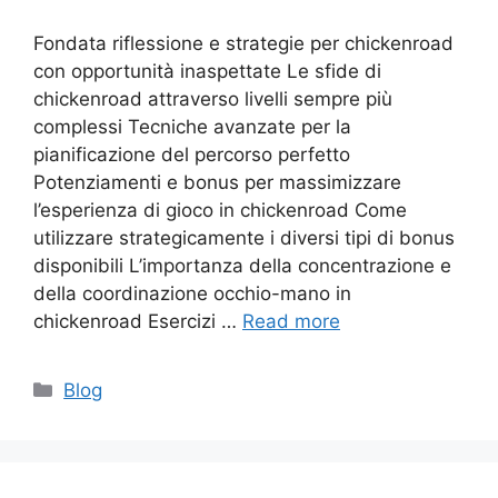
Fondata riflessione e strategie per chickenroad
con opportunità inaspettate Le sfide di
chickenroad attraverso livelli sempre più
complessi Tecniche avanzate per la
pianificazione del percorso perfetto
Potenziamenti e bonus per massimizzare
l’esperienza di gioco in chickenroad Come
utilizzare strategicamente i diversi tipi di bonus
disponibili L’importanza della concentrazione e
della coordinazione occhio-mano in
chickenroad Esercizi …
Read more
Blog