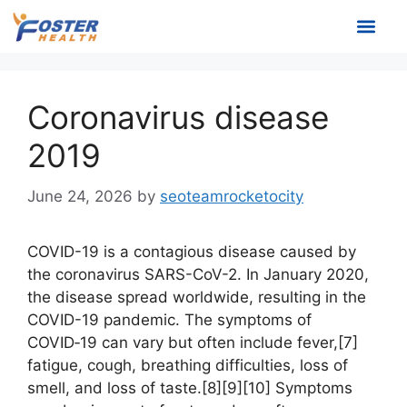
Coronavirus disease
2019
June 24, 2026
by
seoteamrocketocity
COVID-19 is a contagious disease caused by
the coronavirus SARS-CoV-2. In January 2020,
the disease spread worldwide, resulting in the
COVID-19 pandemic. The symptoms of
COVID‑19 can vary but often include fever,[7]
fatigue, cough, breathing difficulties, loss of
smell, and loss of taste.[8][9][10] Symptoms