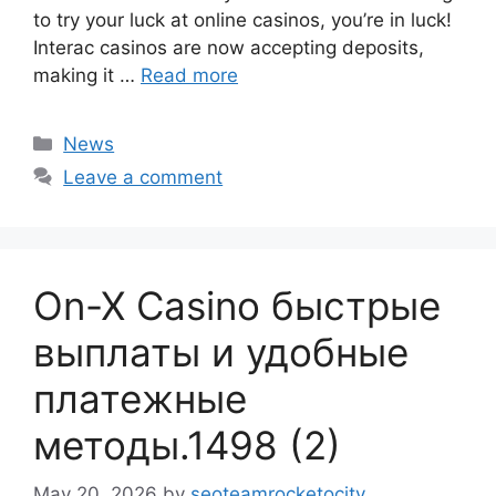
to try your luck at online casinos, you’re in luck!
Interac casinos are now accepting deposits,
making it …
Read more
News
Leave a comment
On-X Casino быстрые
выплаты и удобные
платежные
методы.1498 (2)
May 20, 2026
by
seoteamrocketocity