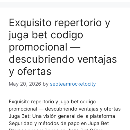
Exquisito repertorio y
juga bet codigo
promocional —
descubriendo ventajas
y ofertas
May 20, 2026
by
seoteamrocketocity
Exquisito repertorio y juga bet codigo
promocional — descubriendo ventajas y ofertas
Juga Bet: Una visión general de la plataforma
Seguridad y métodos de pago en Juga Bet