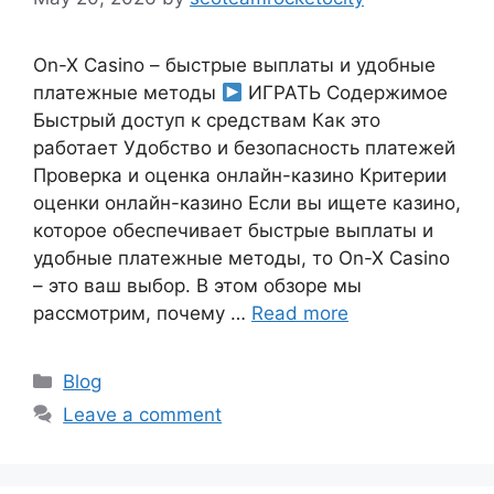
On-X Casino – быстрые выплаты и удобные
платежные методы
ИГРАТЬ Содержимое
Быстрый доступ к средствам Как это
работает Удобство и безопасность платежей
Проверка и оценка онлайн-казино Критерии
оценки онлайн-казино Если вы ищете казино,
которое обеспечивает быстрые выплаты и
удобные платежные методы, то On-X Casino
– это ваш выбор. В этом обзоре мы
рассмотрим, почему …
Read more
Blog
Leave a comment