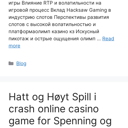
игры Влияние RTP и волатильности на
игровой процесс Вклад Hacksaw Gaming в
индустрию слотов Перспективы развития
слотов с высокой волатильностью и
платформаолимп казино кз Искусный
пикотаж и острые ощущения олимп …
Read
more
Blog
Hatt og Høyt Spill i
crash online casino
game for Spenning og