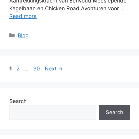
Aantrekkingskracht van Eenvoud Meeslepende
Kegelbaan en Chicken Road Avonturen voor …
Read more
Blog
1
2
…
30
Next
→
Search
Search