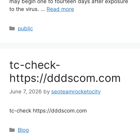
may begin one to fourteen days after exposure
to the virus. …
Read more
public
tc-check-
https://dddscom.com
June 7, 2026
by
seoteamrocketocity
tc-check https://dddscom.com
Blog