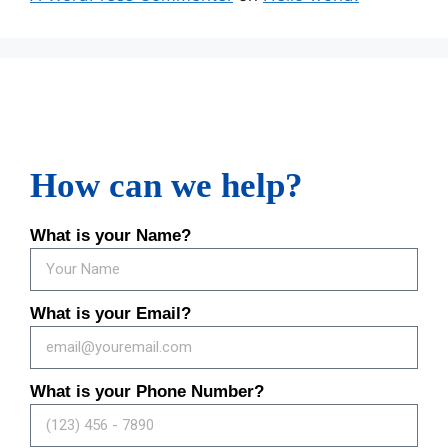
How can we help?
What is your Name?
What is your Email?
What is your Phone Number?