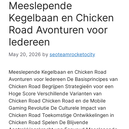
Meeslepende
Kegelbaan en Chicken
Road Avonturen voor
Iedereen
May 20, 2026
by
seoteamrocketocity
Meeslepende Kegelbaan en Chicken Road
Avonturen voor Iedereen De Basisprincipes van
Chicken Road Begrijpen Strategieën voor een
Hoge Score Verschillende Varianten van
Chicken Road Chicken Road en de Mobile
Gaming Revolutie De Culturele Impact van
Chicken Road Toekomstige Ontwikkelingen in
Chicken Road Spelen De Blijvende