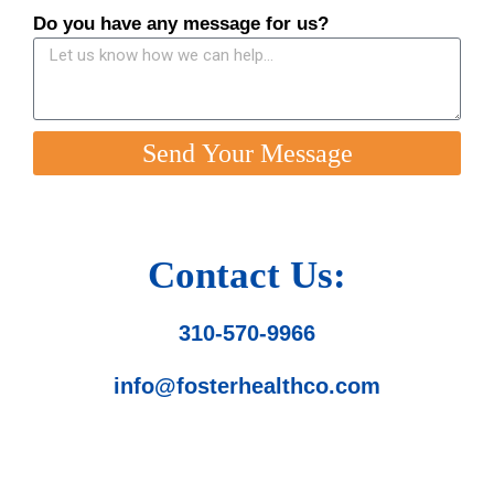
Do you have any message for us?
Send Your Message
Contact Us:
310-570-9966
info@fosterhealthco.com