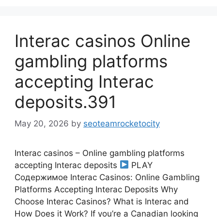
Interac casinos Online
gambling platforms
accepting Interac
deposits.391
May 20, 2026
by
seoteamrocketocity
Interac casinos – Online gambling platforms
accepting Interac deposits
PLAY
Содержимое Interac Casinos: Online Gambling
Platforms Accepting Interac Deposits Why
Choose Interac Casinos? What is Interac and
How Does it Work? If you’re a Canadian looking