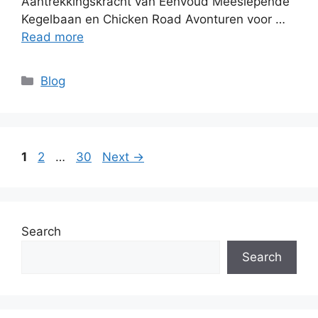
Aantrekkingskracht van Eenvoud Meeslepende
Kegelbaan en Chicken Road Avonturen voor …
Read more
Blog
1
2
…
30
Next
→
Search
Search