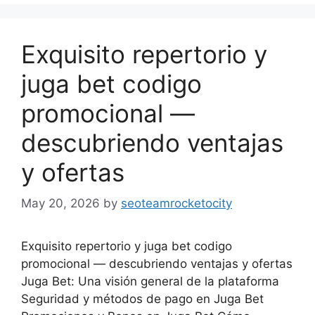
Exquisito repertorio y
juga bet codigo
promocional —
descubriendo ventajas
y ofertas
May 20, 2026
by
seoteamrocketocity
Exquisito repertorio y juga bet codigo
promocional — descubriendo ventajas y ofertas
Juga Bet: Una visión general de la plataforma
Seguridad y métodos de pago en Juga Bet