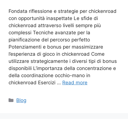
Fondata riflessione e strategie per chickenroad
con opportunità inaspettate Le sfide di
chickenroad attraverso livelli sempre più
complessi Tecniche avanzate per la
pianificazione del percorso perfetto
Potenziamenti e bonus per massimizzare
l’esperienza di gioco in chickenroad Come
utilizzare strategicamente i diversi tipi di bonus
disponibili L’importanza della concentrazione e
della coordinazione occhio-mano in
chickenroad Esercizi …
Read more
Blog