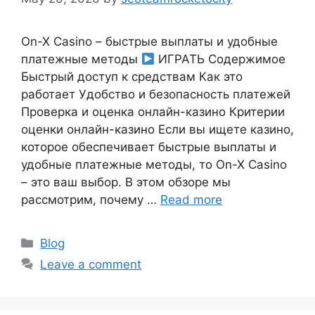
On-X Casino – быстрые выплаты и удобные
платежные методы
ИГРАТЬ Содержимое
Быстрый доступ к средствам Как это
работает Удобство и безопасность платежей
Проверка и оценка онлайн-казино Критерии
оценки онлайн-казино Если вы ищете казино,
которое обеспечивает быстрые выплаты и
удобные платежные методы, то On-X Casino
– это ваш выбор. В этом обзоре мы
рассмотрим, почему …
Read more
Blog
Leave a comment