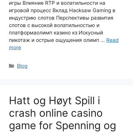
игры Влияние RTP и волатильности на
игровой процесс Вклад Hacksaw Gaming в
индустрию слотов Перспективы развития
слотов с высокой волатильностью и
платформаолимп казино кз Искусный
пикотаж и острые ощущения олимп …
Read
more
Blog
Hatt og Høyt Spill i
crash online casino
game for Spenning og