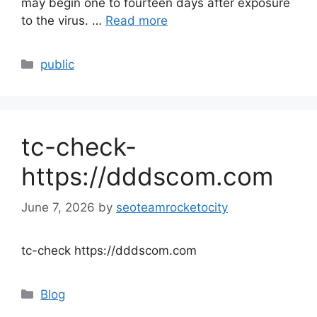
may begin one to fourteen days after exposure
to the virus. …
Read more
public
tc-check-
https://dddscom.com
June 7, 2026
by
seoteamrocketocity
tc-check https://dddscom.com
Blog