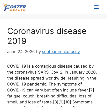
Coronavirus disease
2019
June 24, 2026
by
seoteamrocketocity
COVID-19 is a contagious disease caused by
the coronavirus SARS-CoV-2. In January 2020,
the disease spread worldwide, resulting in the
COVID-19 pandemic. The symptoms of
COVID‑19 can vary but often include fever,[7]
fatigue, cough, breathing difficulties, loss of
smell, and loss of taste.[8][9][10] Symptoms