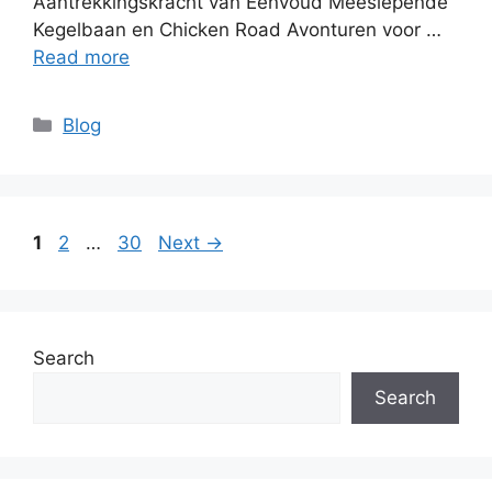
Aantrekkingskracht van Eenvoud Meeslepende
Kegelbaan en Chicken Road Avonturen voor …
Read more
Blog
1
2
…
30
Next
→
Search
Search