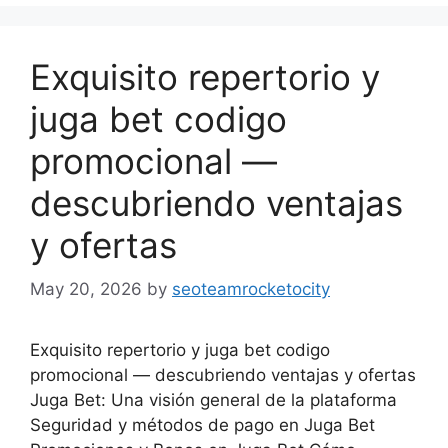
Exquisito repertorio y
juga bet codigo
promocional —
descubriendo ventajas
y ofertas
May 20, 2026
by
seoteamrocketocity
Exquisito repertorio y juga bet codigo
promocional — descubriendo ventajas y ofertas
Juga Bet: Una visión general de la plataforma
Seguridad y métodos de pago en Juga Bet