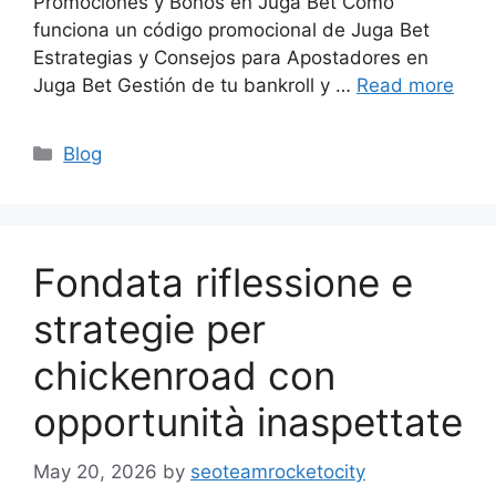
Promociones y Bonos en Juga Bet Cómo
funciona un código promocional de Juga Bet
Estrategias y Consejos para Apostadores en
Juga Bet Gestión de tu bankroll y …
Read more
Blog
Fondata riflessione e
strategie per
chickenroad con
opportunità inaspettate
May 20, 2026
by
seoteamrocketocity