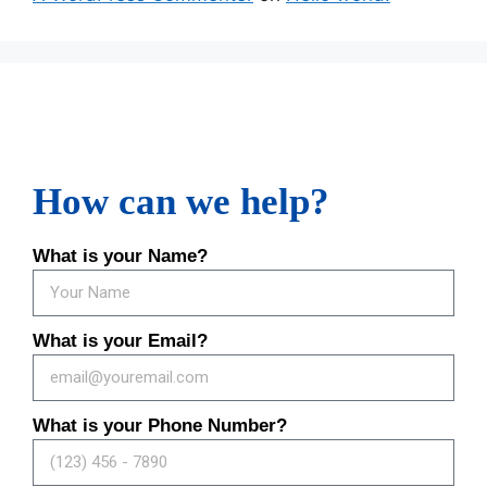
How can we help?
What is your Name?
What is your Email?
What is your Phone Number?