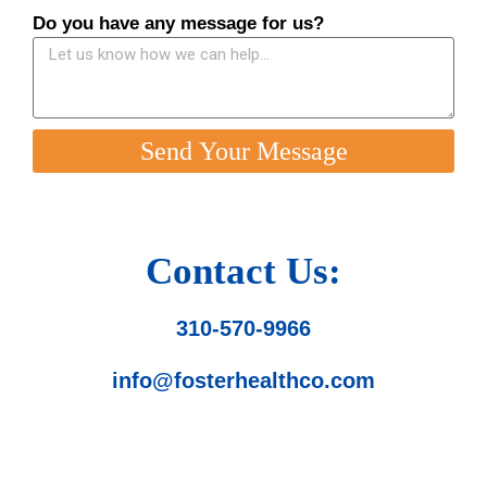
Do you have any message for us?
Send Your Message
Contact Us:
310-570-9966
info@fosterhealthco.com