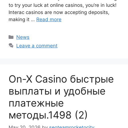
to try your luck at online casinos, you’re in luck!
Interac casinos are now accepting deposits,
making it …
Read more
News
Leave a comment
On-X Casino быстрые
выплаты и удобные
платежные
методы.1498 (2)
May 20, 2026
by
seoteamrocketocity