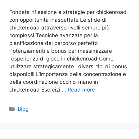
Fondata riflessione e strategie per chickenroad
con opportunità inaspettate Le sfide di
chickenroad attraverso livelli sempre più
complessi Tecniche avanzate per la
pianificazione del percorso perfetto
Potenziamenti e bonus per massimizzare
l’esperienza di gioco in chickenroad Come
utilizzare strategicamente i diversi tipi di bonus
disponibili L’importanza della concentrazione e
della coordinazione occhio-mano in
chickenroad Esercizi …
Read more
Blog