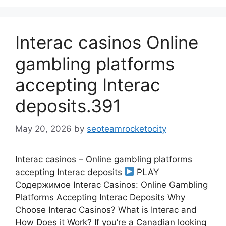
Interac casinos Online
gambling platforms
accepting Interac
deposits.391
May 20, 2026
by
seoteamrocketocity
Interac casinos – Online gambling platforms
accepting Interac deposits
PLAY
Содержимое Interac Casinos: Online Gambling
Platforms Accepting Interac Deposits Why
Choose Interac Casinos? What is Interac and
How Does it Work? If you’re a Canadian looking