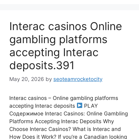
Interac casinos Online
gambling platforms
accepting Interac
deposits.391
May 20, 2026
by
seoteamrocketocity
Interac casinos – Online gambling platforms
accepting Interac deposits
PLAY
Содержимое Interac Casinos: Online Gambling
Platforms Accepting Interac Deposits Why
Choose Interac Casinos? What is Interac and
How Does it Work? If you’re a Canadian looking