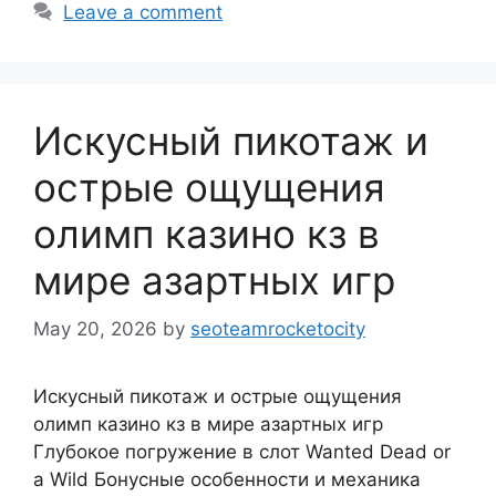
Leave a comment
Искусный пикотаж и
острые ощущения
олимп казино кз в
мире азартных игр
May 20, 2026
by
seoteamrocketocity
Искусный пикотаж и острые ощущения
олимп казино кз в мире азартных игр
Глубокое погружение в слот Wanted Dead or
a Wild Бонусные особенности и механика