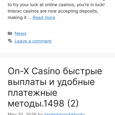
to try your luck at online casinos, you’re in luck!
Interac casinos are now accepting deposits,
making it …
Read more
News
Leave a comment
On-X Casino быстрые
выплаты и удобные
платежные
методы.1498 (2)
May 20, 2026
by
seoteamrocketocity