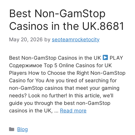
Best Non-GamStop
Casinos in the UK.8681
May 20, 2026
by
seoteamrocketocity
Best Non-GamStop Casinos in the UK
PLAY
Содержимое Top 5 Online Casinos for UK
Players How to Choose the Right Non-GamStop
Casino for You Are you tired of searching for
non-GamStop casinos that meet your gaming
needs? Look no further! In this article, we’ll
guide you through the best non-GamStop
casinos in the UK, …
Read more
Blog