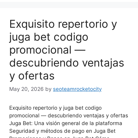
Exquisito repertorio y
juga bet codigo
promocional —
descubriendo ventajas
y ofertas
May 20, 2026
by
seoteamrocketocity
Exquisito repertorio y juga bet codigo
promocional — descubriendo ventajas y ofertas
Juga Bet: Una visión general de la plataforma
Seguridad y métodos de pago en Juga Bet