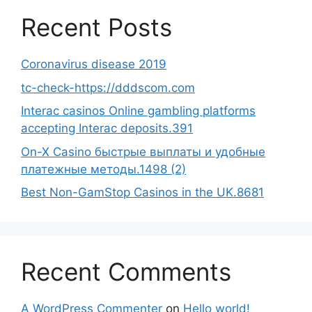
Recent Posts
Coronavirus disease 2019
tc-check-https://dddscom.com
Interac casinos Online gambling platforms
accepting Interac deposits.391
On-X Casino быстрые выплаты и удобные
платежные методы.1498 (2)
Best Non-GamStop Casinos in the UK.8681
Recent Comments
A WordPress Commenter
on
Hello world!