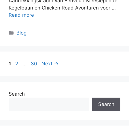
Aantrekkingskracht van Eenvoud Meeslepende
Kegelbaan en Chicken Road Avonturen voor …
Read more
Blog
1
2
…
30
Next
→
Search
Search