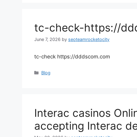
tc-check-https://d
June 7, 2026
by
seoteamrocketocity
tc-check https://dddscom.com
Blog
Interac casinos Onl
accepting Interac d