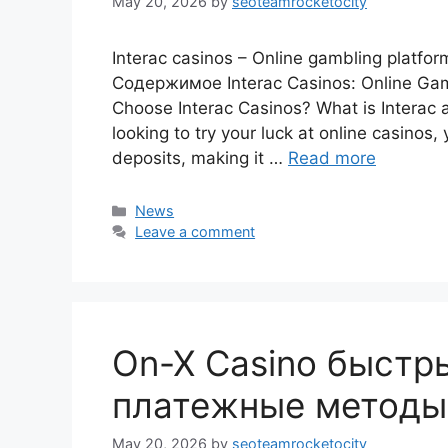
May 20, 2026
by
seoteamrocketocity
Interac casinos – Online gambling platfor
Содержимое Interac Casinos: Online Gam
Choose Interac Casinos? What is Interac 
looking to try your luck at online casinos,
deposits, making it …
Read more
News
Leave a comment
On-X Casino быстр
платежные методы.
May 20, 2026
by
seoteamrocketocity