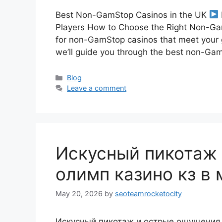
Best Non-GamStop Casinos in the UK
Players How to Choose the Right Non-Gam
for non-GamStop casinos that meet your ga
we’ll guide you through the best non-Ga
Blog
Leave a comment
Искусный пикотаж
олимп казино кз в 
May 20, 2026
by
seoteamrocketocity
Искусный пикотаж и острые ощущения о