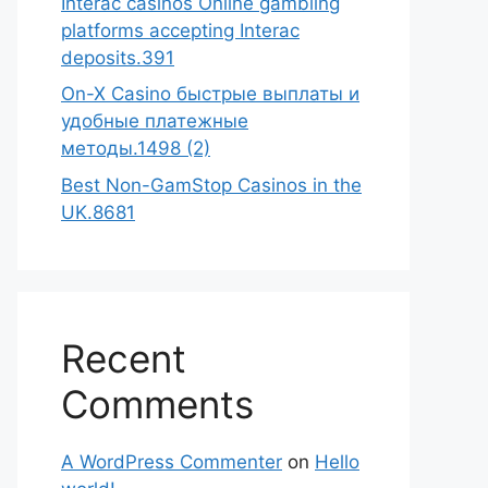
Interac casinos Online gambling
platforms accepting Interac
deposits.391
On-X Casino быстрые выплаты и
удобные платежные
методы.1498 (2)
Best Non-GamStop Casinos in the
UK.8681
Recent
Comments
A WordPress Commenter
on
Hello