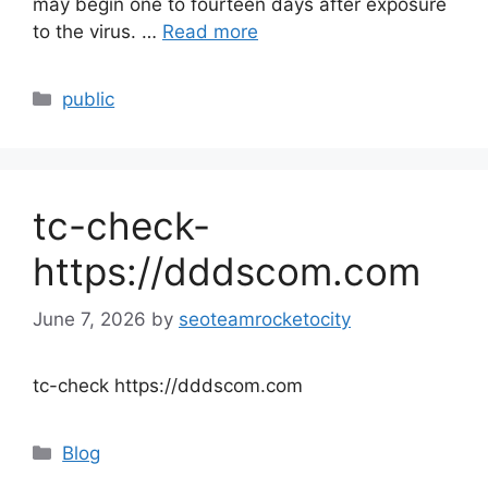
may begin one to fourteen days after exposure
to the virus. …
Read more
public
tc-check-
https://dddscom.com
June 7, 2026
by
seoteamrocketocity
tc-check https://dddscom.com
Blog