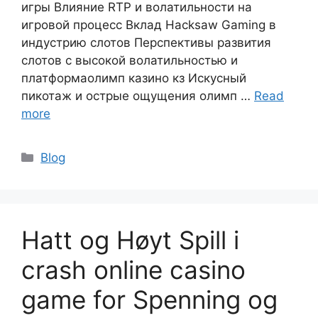
игры Влияние RTP и волатильности на
игровой процесс Вклад Hacksaw Gaming в
индустрию слотов Перспективы развития
слотов с высокой волатильностью и
платформаолимп казино кз Искусный
пикотаж и острые ощущения олимп …
Read
more
Blog
Hatt og Høyt Spill i
crash online casino
game for Spenning og