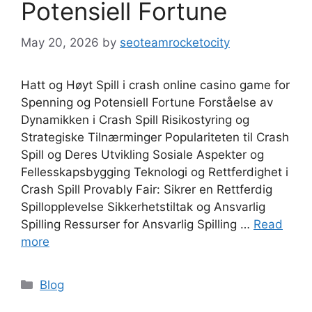
Potensiell Fortune
May 20, 2026
by
seoteamrocketocity
Hatt og Høyt Spill i crash online casino game for
Spenning og Potensiell Fortune Forståelse av
Dynamikken i Crash Spill Risikostyring og
Strategiske Tilnærminger Populariteten til Crash
Spill og Deres Utvikling Sosiale Aspekter og
Fellesskapsbygging Teknologi og Rettferdighet i
Crash Spill Provably Fair: Sikrer en Rettferdig
Spillopplevelse Sikkerhetstiltak og Ansvarlig
Spilling Ressurser for Ansvarlig Spilling …
Read
more
Blog