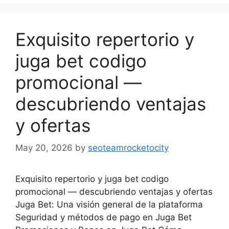
Exquisito repertorio y
juga bet codigo
promocional —
descubriendo ventajas
y ofertas
May 20, 2026
by
seoteamrocketocity
Exquisito repertorio y juga bet codigo
promocional — descubriendo ventajas y ofertas
Juga Bet: Una visión general de la plataforma
Seguridad y métodos de pago en Juga Bet