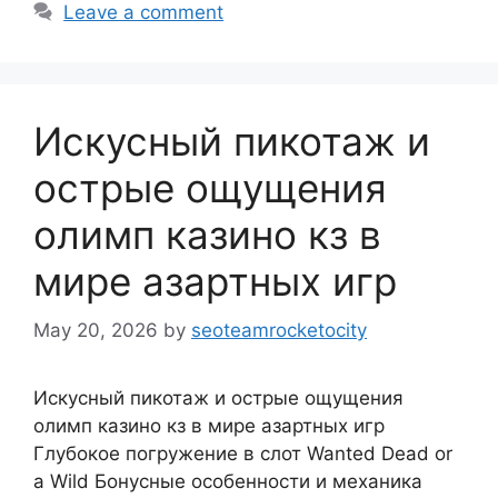
Leave a comment
Искусный пикотаж и
острые ощущения
олимп казино кз в
мире азартных игр
May 20, 2026
by
seoteamrocketocity
Искусный пикотаж и острые ощущения
олимп казино кз в мире азартных игр
Глубокое погружение в слот Wanted Dead or
a Wild Бонусные особенности и механика