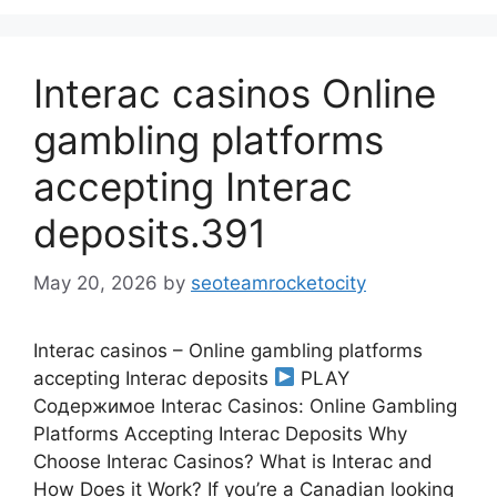
Interac casinos Online
gambling platforms
accepting Interac
deposits.391
May 20, 2026
by
seoteamrocketocity
Interac casinos – Online gambling platforms
accepting Interac deposits
PLAY
Содержимое Interac Casinos: Online Gambling
Platforms Accepting Interac Deposits Why
Choose Interac Casinos? What is Interac and
How Does it Work? If you’re a Canadian looking