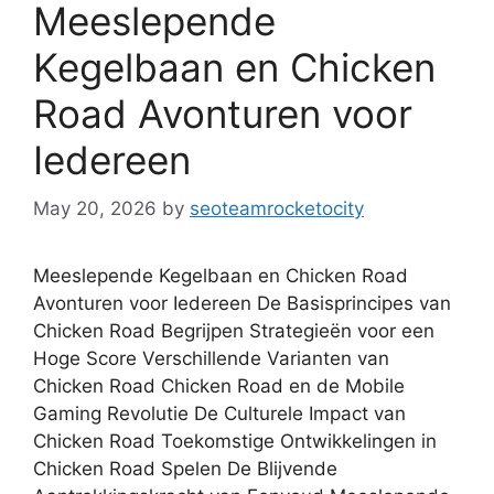
Meeslepende
Kegelbaan en Chicken
Road Avonturen voor
Iedereen
May 20, 2026
by
seoteamrocketocity
Meeslepende Kegelbaan en Chicken Road
Avonturen voor Iedereen De Basisprincipes van
Chicken Road Begrijpen Strategieën voor een
Hoge Score Verschillende Varianten van
Chicken Road Chicken Road en de Mobile
Gaming Revolutie De Culturele Impact van
Chicken Road Toekomstige Ontwikkelingen in
Chicken Road Spelen De Blijvende