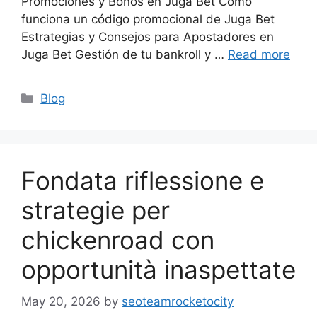
Promociones y Bonos en Juga Bet Cómo
funciona un código promocional de Juga Bet
Estrategias y Consejos para Apostadores en
Juga Bet Gestión de tu bankroll y …
Read more
Blog
Fondata riflessione e
strategie per
chickenroad con
opportunità inaspettate
May 20, 2026
by
seoteamrocketocity