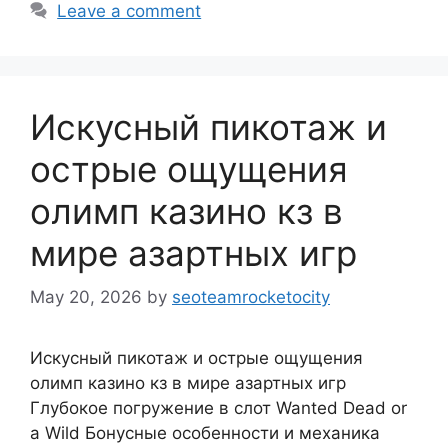
Leave a comment
Искусный пикотаж и
острые ощущения
олимп казино кз в
мире азартных игр
May 20, 2026
by
seoteamrocketocity
Искусный пикотаж и острые ощущения
олимп казино кз в мире азартных игр
Глубокое погружение в слот Wanted Dead or
a Wild Бонусные особенности и механика