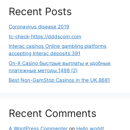
Recent Posts
Coronavirus disease 2019
tc-check-https://dddscom.com
Interac casinos Online gambling platforms
accepting Interac deposits.391
On-X Casino быстрые выплаты и удобные
платежные методы.1498 (2)
Best Non-GamStop Casinos in the UK.8681
Recent Comments
A WordPress Commenter
on
Hello world!