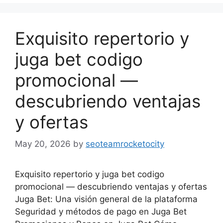
Exquisito repertorio y
juga bet codigo
promocional —
descubriendo ventajas
y ofertas
May 20, 2026
by
seoteamrocketocity
Exquisito repertorio y juga bet codigo
promocional — descubriendo ventajas y ofertas
Juga Bet: Una visión general de la plataforma
Seguridad y métodos de pago en Juga Bet