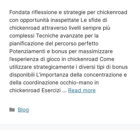
Fondata riflessione e strategie per chickenroad
con opportunità inaspettate Le sfide di
chickenroad attraverso livelli sempre più
complessi Tecniche avanzate per la
pianificazione del percorso perfetto
Potenziamenti e bonus per massimizzare
l’esperienza di gioco in chickenroad Come
utilizzare strategicamente i diversi tipi di bonus
disponibili L’importanza della concentrazione e
della coordinazione occhio-mano in
chickenroad Esercizi …
Read more
Blog