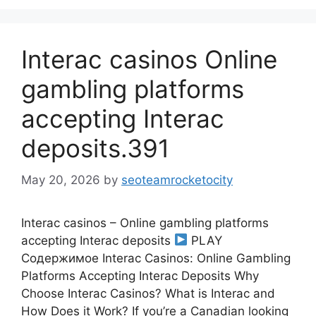
Interac casinos Online
gambling platforms
accepting Interac
deposits.391
May 20, 2026
by
seoteamrocketocity
Interac casinos – Online gambling platforms
accepting Interac deposits
PLAY
Содержимое Interac Casinos: Online Gambling
Platforms Accepting Interac Deposits Why
Choose Interac Casinos? What is Interac and
How Does it Work? If you’re a Canadian looking