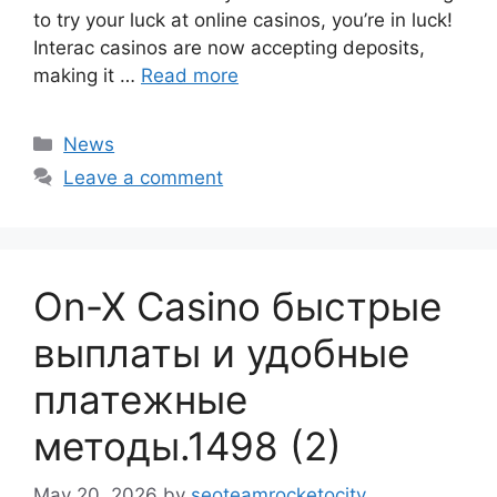
to try your luck at online casinos, you’re in luck!
Interac casinos are now accepting deposits,
making it …
Read more
News
Leave a comment
On-X Casino быстрые
выплаты и удобные
платежные
методы.1498 (2)
May 20, 2026
by
seoteamrocketocity