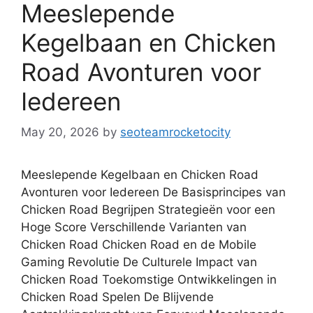
Meeslepende
Kegelbaan en Chicken
Road Avonturen voor
Iedereen
May 20, 2026
by
seoteamrocketocity
Meeslepende Kegelbaan en Chicken Road
Avonturen voor Iedereen De Basisprincipes van
Chicken Road Begrijpen Strategieën voor een
Hoge Score Verschillende Varianten van
Chicken Road Chicken Road en de Mobile
Gaming Revolutie De Culturele Impact van
Chicken Road Toekomstige Ontwikkelingen in
Chicken Road Spelen De Blijvende