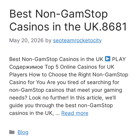
Best Non-GamStop
Casinos in the UK.8681
May 20, 2026
by
seoteamrocketocity
Best Non-GamStop Casinos in the UK
PLAY
Содержимое Top 5 Online Casinos for UK
Players How to Choose the Right Non-GamStop
Casino for You Are you tired of searching for
non-GamStop casinos that meet your gaming
needs? Look no further! In this article, we’ll
guide you through the best non-GamStop
casinos in the UK, …
Read more
Blog