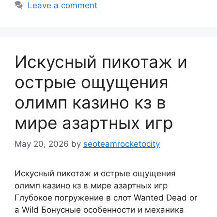
Leave a comment
Искусный пикотаж и
острые ощущения
олимп казино кз в
мире азартных игр
May 20, 2026
by
seoteamrocketocity
Искусный пикотаж и острые ощущения
олимп казино кз в мире азартных игр
Глубокое погружение в слот Wanted Dead or
a Wild Бонусные особенности и механика