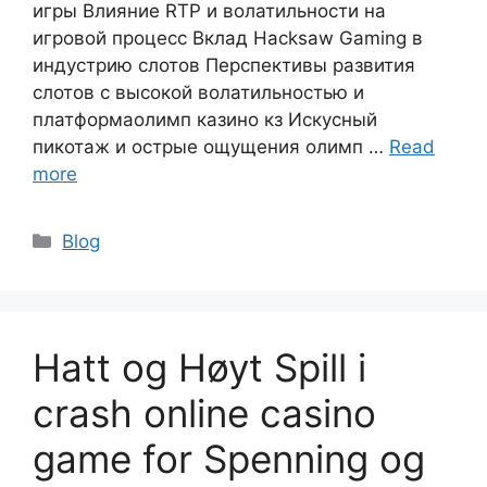
игры Влияние RTP и волатильности на
игровой процесс Вклад Hacksaw Gaming в
индустрию слотов Перспективы развития
слотов с высокой волатильностью и
платформаолимп казино кз Искусный
пикотаж и острые ощущения олимп …
Read
more
Blog
Hatt og Høyt Spill i
crash online casino
game for Spenning og