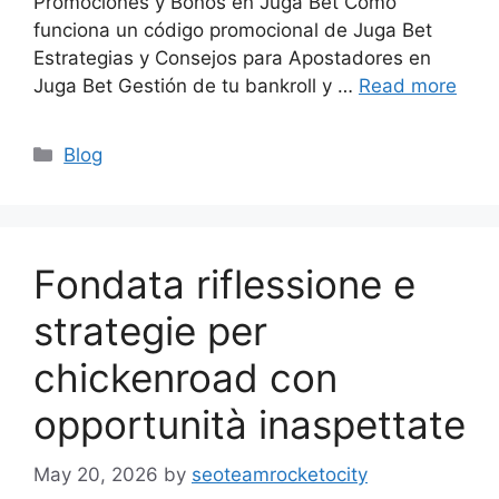
Promociones y Bonos en Juga Bet Cómo
funciona un código promocional de Juga Bet
Estrategias y Consejos para Apostadores en
Juga Bet Gestión de tu bankroll y …
Read more
Blog
Fondata riflessione e
strategie per
chickenroad con
opportunità inaspettate
May 20, 2026
by
seoteamrocketocity