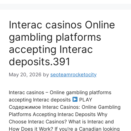
Interac casinos Online
gambling platforms
accepting Interac
deposits.391
May 20, 2026
by
seoteamrocketocity
Interac casinos – Online gambling platforms
accepting Interac deposits
PLAY
Содержимое Interac Casinos: Online Gambling
Platforms Accepting Interac Deposits Why
Choose Interac Casinos? What is Interac and
How Does it Work? If you’re a Canadian looking