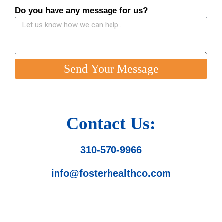
Do you have any message for us?
Send Your Message
Contact Us:
310-570-9966
info@fosterhealthco.com