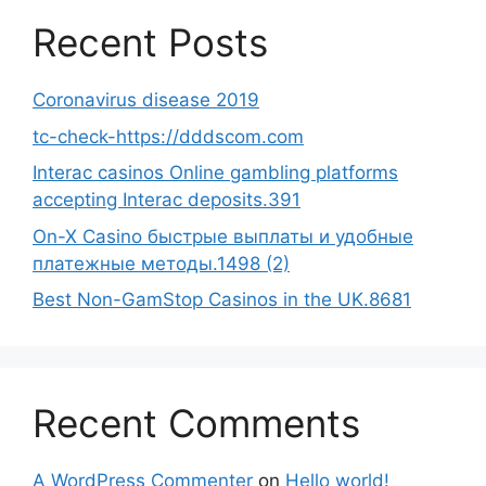
Recent Posts
Coronavirus disease 2019
tc-check-https://dddscom.com
Interac casinos Online gambling platforms
accepting Interac deposits.391
On-X Casino быстрые выплаты и удобные
платежные методы.1498 (2)
Best Non-GamStop Casinos in the UK.8681
Recent Comments
A WordPress Commenter
on
Hello world!