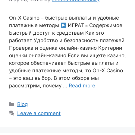
On-X Casino – быстрые выплаты и удобные
платежные методы
ИГРАТЬ Содержимое
Быстрый доступ к средствам Как это
работает Удобство и безопасность платежей
Проверка и оценка онлайн-казино Критерии
оценки онлайн-казино Если вы ищете казино,
которое обеспечивает быстрые выплаты и
удобные платежные методы, то On-X Casino
– это ваш выбор. В этом обзоре мы
рассмотрим, почему …
Read more
Blog
Leave a comment