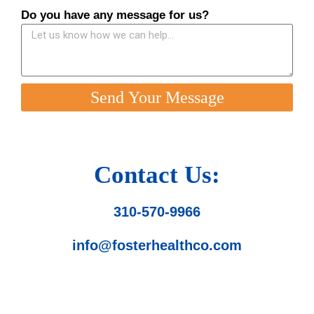
Do you have any message for us?
Send Your Message
Contact Us:
310-570-9966
info@fosterhealthco.com