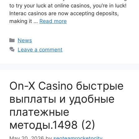
to try your luck at online casinos, you’re in luck!
Interac casinos are now accepting deposits,
making it …
Read more
News
Leave a comment
On-X Casino быстрые
выплаты и удобные
платежные
методы.1498 (2)
May 20, 2026
by
seoteamrocketocity