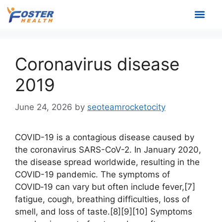
Coronavirus disease
2019
June 24, 2026
by
seoteamrocketocity
COVID-19 is a contagious disease caused by
the coronavirus SARS-CoV-2. In January 2020,
the disease spread worldwide, resulting in the
COVID-19 pandemic. The symptoms of
COVID‑19 can vary but often include fever,[7]
fatigue, cough, breathing difficulties, loss of
smell, and loss of taste.[8][9][10] Symptoms