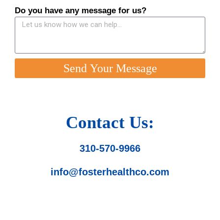
Do you have any message for us?
Send Your Message
Contact Us:
310-570-9966
info@fosterhealthco.com