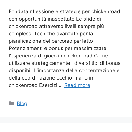
Fondata riflessione e strategie per chickenroad
con opportunità inaspettate Le sfide di
chickenroad attraverso livelli sempre più
complessi Tecniche avanzate per la
pianificazione del percorso perfetto
Potenziamenti e bonus per massimizzare
l’esperienza di gioco in chickenroad Come
utilizzare strategicamente i diversi tipi di bonus
disponibili L’importanza della concentrazione e
della coordinazione occhio-mano in
chickenroad Esercizi …
Read more
Blog