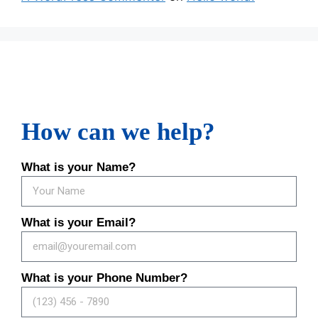
How can we help?
What is your Name?
What is your Email?
What is your Phone Number?