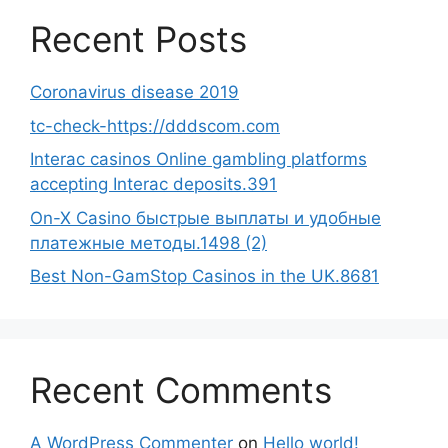
Recent Posts
Coronavirus disease 2019
tc-check-https://dddscom.com
Interac casinos Online gambling platforms
accepting Interac deposits.391
On-X Casino быстрые выплаты и удобные
платежные методы.1498 (2)
Best Non-GamStop Casinos in the UK.8681
Recent Comments
A WordPress Commenter
on
Hello world!