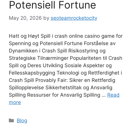
Potensiell Fortune
May 20, 2026
by
seoteamrocketocity
Hatt og Høyt Spill i crash online casino game for
Spenning og Potensiell Fortune Forståelse av
Dynamikken i Crash Spill Risikostyring og
Strategiske Tilnærminger Populariteten til Crash
Spill og Deres Utvikling Sosiale Aspekter og
Fellesskapsbygging Teknologi og Rettferdighet i
Crash Spill Provably Fair: Sikrer en Rettferdig
Spillopplevelse Sikkerhetstiltak og Ansvarlig
Spilling Ressurser for Ansvarlig Spilling …
Read
more
Blog