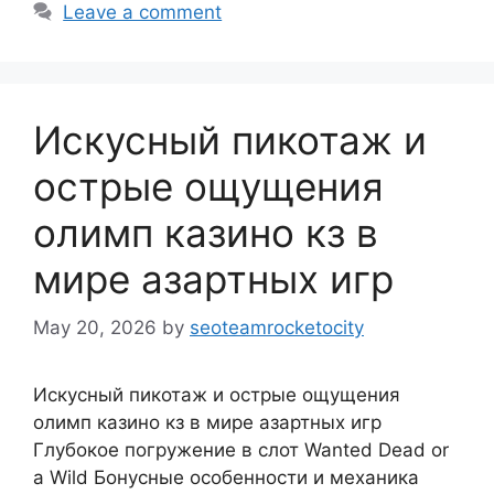
Leave a comment
Искусный пикотаж и
острые ощущения
олимп казино кз в
мире азартных игр
May 20, 2026
by
seoteamrocketocity
Искусный пикотаж и острые ощущения
олимп казино кз в мире азартных игр
Глубокое погружение в слот Wanted Dead or
a Wild Бонусные особенности и механика