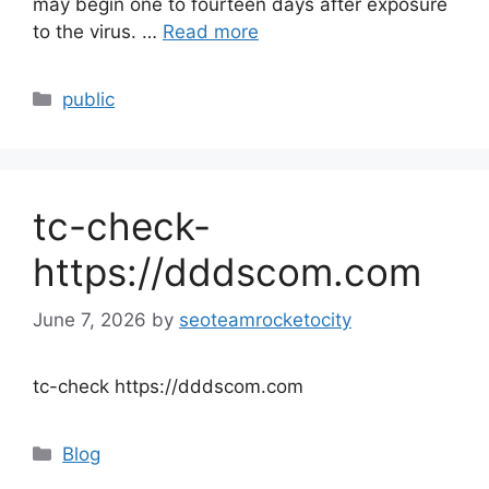
may begin one to fourteen days after exposure
to the virus. …
Read more
public
tc-check-
https://dddscom.com
June 7, 2026
by
seoteamrocketocity
tc-check https://dddscom.com
Blog