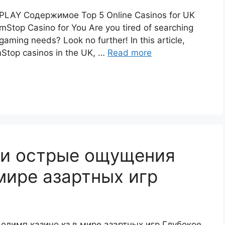
PLAY Содержимое Top 5 Online Casinos for UK
Stop Casino for You Are you tired of searching
ming needs? Look no further! In this article,
mStop casinos in the UK, …
Read more
 и острые ощущения
мире азартных игр
лимп казино кз в мире азартных игр Глубокое