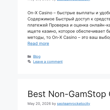
On-X Casino – быстрые выплаты и уд
Содержимое Быстрый доступ к средств
платежей Проверка и оценка онлайн-к
ищете казино, которое обеспечивает 
методы, то On-X Casino – это ваш выб
Read more
Blog
Leave a comment
Best Non-GamStop C
May 20, 2026
by
seoteamrocketocity