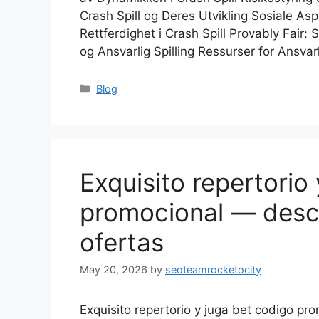
Crash Spill og Deres Utvikling Sosiale As
Rettferdighet i Crash Spill Provably Fair: S
og Ansvarlig Spilling Ressurser for Ansvar
Blog
Exquisito repertorio
promocional — desc
ofertas
May 20, 2026
by
seoteamrocketocity
Exquisito repertorio y juga bet codigo p